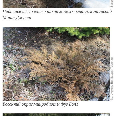
Поднялся из снежного плена можжевельник китайский
Минт Джулеп
Весенний окрас микробиоты Фуз Болл