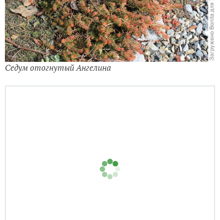
Седум отогнутый Ангелина
Можжевельник Лайм Глоу — весной он особенно красив!