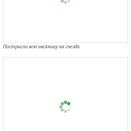
Постригли всю овсяницу на гнезда