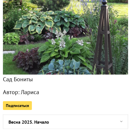
Фото
78
Сейчас обсуждают
Майские дни на даче
Еще одна неделя в апреле
Сад Бониты
Причуды апреля
Автор:
Лариса
Жаркие апрельские выходные на даче
Подписаться
Весна продолжается!
Весна 2025. Начало