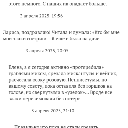
3 апреля 2025, 19:56
Лариса, поздравляю! Читала и думала: «Кто бы мне
мои злаки состриг»… Я еще е была на даче.
3 апреля 2025, 20:05
Елена, а я сегодня активно «протеребила»
граблями миксы, срезала мискантусы и вейник,
расчесала осоку розовую. Пеннисетумы, по
вашему совету, пока оставила без горшков на
голове, но свернутыми в «узелок»… Вроде все
злаки перезимовали без потерь.
3 апреля 2025, 21:10
Правильно что пока не стали срезать
пеннисетум, с погодой еще много что случится
может, он все равно поздно просыпается. И что