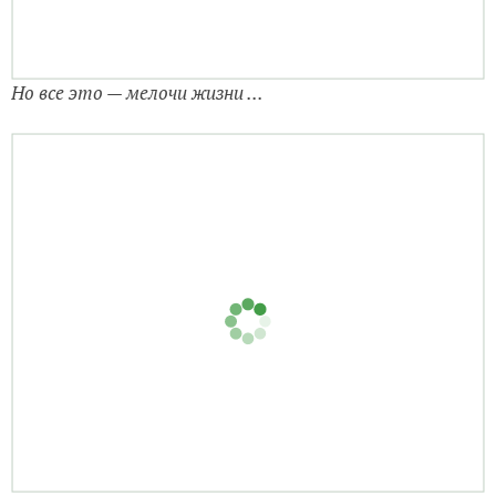
Но все это — мелочи жизни ...
… когда встречает такая красота! Крокус ранний
Романс