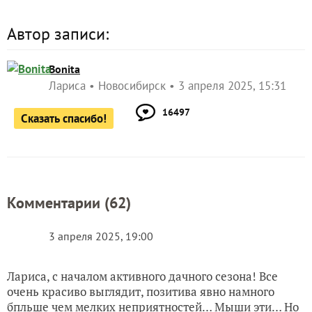
Bonita
Лариса
Новосибирск
3 апреля 2025, 15:31
16497
Сказать спасибо!
Комментарии (
62
)
3 апреля 2025, 19:00
Лариса, с началом активного дачного сезона! Все
очень красиво выглядит, позитива явно намного
бпльше чем мелких неприятностей… Мыши эти… Но
ведь они на даче живут, а не просто приезжают
отдохнуть и немного размять-руки-ноги-спину🙂