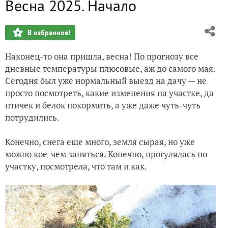
Весна 2025. Начало
Капризы погоды и мартовские изменения в саду
В избранное!
Сколько осталось до настоящей весны?
Наконец-то она пришла, весна! По прогнозу все
Мой опыт выращивания шероховатки из семян
дневные температуры плюсовые, аж до самого мая.
Сегодня был уже нормальный выезд на дачу — не
Если Вы хотите преуспеть – наденьте шляпу (английская 
просто посмотреть, какие изменения на участке, да
птичек и белок покормить, а уже даже чуть-чуть
Новогодние каникулы
потрудились.
Конечно, снега еще много, земля сырая, но уже
можно кое-чем заняться. Конечно, прогулялась по
участку, посмотрела, что там и как.