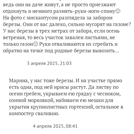
На фото с мискантусом разглядела за забором
березы. Они от вас далеко, сильно мусорят на газоне?
У нас березы в трех метрах от забора, если осень
ветреная, то весь участок завален листьями, не
только газон🙁 Руки отваливаются их сгребать и
обратно на тачке под родные березы вывозить…
3 апреля 2025, 21:03
Марина, у нас тоже березы. И на участке прямо
есть одна, под ней ирисы растут. Да листву по
осени гребем, укрываем ею грядку с чесноком,
озимой морковкой, набиваем ею мешки для
укрытия крупнолистных гортензий, остальное в
компостер сваливаю.
4 апреля 2025, 08:41
И грядки укрываем, и малине на зиму ноги
утепляем и все равно еще много листьев