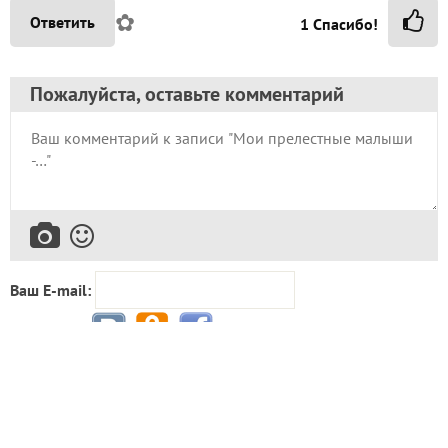
3
спасибо за запись
в избранное
481
просмотр
Автор записи:
Buraeva_elena
Елена
Азов
28 мая 2026, 12:42
1848
Сказать спасибо!
Комментарии (
1
)
Maranta3000
Александра
Самара
31 мая 2026, 16:37