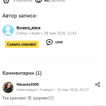
Карликовый ирис №10. Сорт вроде бы «Риц». Не
уверена
Еще куча ирисов пока не зацвела… Ждем на
следующий и через следующий сезоны. И очень
хочется, чтобы все мои ирисы обрели «Имена». Ну,
точнее — названия сортов. Дорогие Семидачники!
Если кто-то из вас знает, какие сорта ирисов у меня
произрастают — буду очень и очень признательна
вам))!!!
До встречи!
ЗАПИСЬ РАЗМЕЩЕНА В РАЗДЕЛАХ:
,
ЛИЧНЫЙ ОПЫТ ЧИТАТЕЛЕЙ
,
,
ИРИСЫ КАРЛИКОВЫЕ
ИРИСЫ БОРОДАТЫЕ
ЦВЕТЕНИЕ
1
комментарий