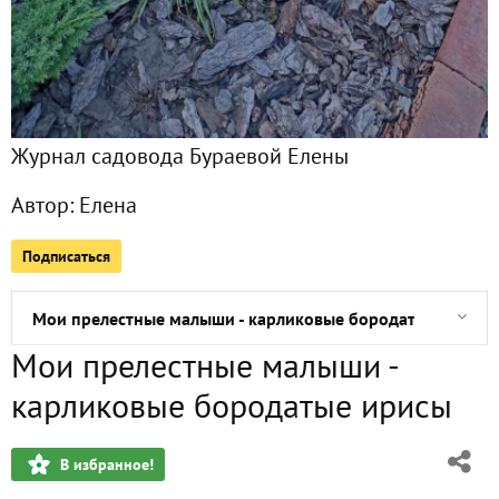
Главная
Подписчики
15
Журнал садовода Бураевой Елены
Все публикации
71
Автор:
Елена
Сейчас обсуждают
Подписаться
Мои прелестные малыши - карликовые бородатые ирисы
Мои прелестные малыши -
Не было печали - посеяла я питахайю, маракуйю и киви
карликовые бородатые ирисы
Ура! Официально начался сезон 2025 года!
В избранное!
О планах на весну