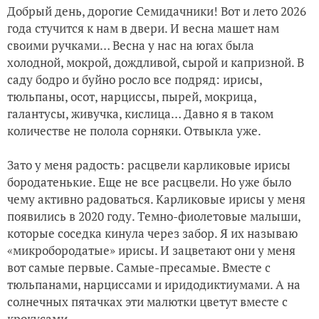
Добрый день, дорогие Семидачники! Вот и лето 2026
Аномальный сезон-2024
года стучится к нам в двери. И весна машет нам
своими ручками… Весна у нас на югах была
Опоры для кустарников, или Наши очумелые ручки
холодной, мокрой, дождливой, сырой и капризной. В
саду бодро и буйно росло все подряд: ирисы,
К вопросу о том, как и куда посадить в цветники растени
тюльпаны, осот, нарциссы, пырей, мокрица,
галантусы, живучка, кислица… Давно я в таком
Немного о поросли у сирени, рябинника и ирги, или Как 
количестве не полола сорняки. Отвыкла уже.
Зато у меня радость: расцвели карликовые ирисы
Наши садовые безродные ирисы-петушки оказались стари
бородатенькие. Еще не все расцвели. Но уже было
чему активно радоваться. Карликовые ирисы у меня
Ирисы бородатые - родовитые и безродные. Часть 2. Сор
появились в 2020 году. Темно-фиолетовые малыши,
которые соседка кинула через забор. Я их называю
Ирисы бородатые - родовитые и безродные. Часть 1. Ири
«микробородатые» ирисы. И зацветают они у меня
вот самые первые. Самые-пресамые. Вместе с
тюльпанами, нарциссами и иридодиктиумами. А на
солнечных пятачках эти малютки цветут вместе с
крокусами.