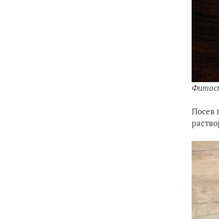
Фитос
Посев 
раство