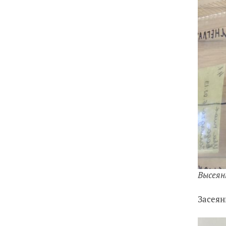
Высеян
Засеян