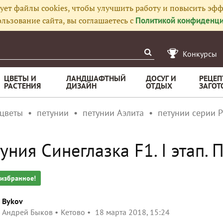
ует файлы cookies, чтобы улучшить работу и повысить эфф
льзование сайта, вы соглашаетесь с
Политикой конфиденци
Конкурсы
ЦВЕТЫ И
ЛАНДШАФТНЫЙ
ДОСУГ И
РЕЦЕП
РАСТЕНИЯ
ДИЗАЙН
ОТДЫХ
ЗАГОТ
 цветы
петунии
петунии Аэлита
петунии серии Р
уния Синеглазка F1. I этап. 
 избранное!
Bykov
Андрей Быков
Кетово
18 марта 2018, 15:24