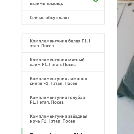
взаимопомощь
Сейчас обсуждают
Комплиментуния белая F1. I
этап. Посев
Комплиментуния мятный
лайм F1. I этап. Посев
Комплиментуния лимонно-
синяя F1. I этап. Посев
Комплиментуния голубая
F1. I этап. Посев
Комплиментуния звёздная
ночь F1. I этап. Посев