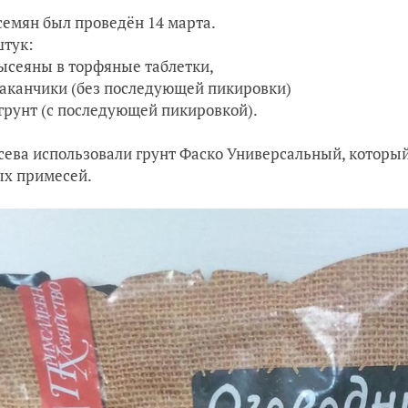
семян был проведён 14 марта.
штук:
высеяны в торфяные таблетки,
стаканчики (без последующей пикировки)
в грунт (с последующей пикировкой).
сева использовали грунт Фаско Универсальный, которы
х примесей.