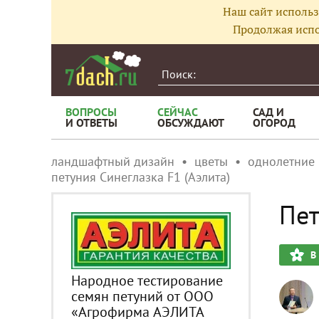
Наш сайт использ
Продолжая испо
ВОПРОСЫ
СЕЙЧАС
САД И
И ОТВЕТЫ
ОБСУЖДАЮТ
ОГОРОД
ландшафтный дизайн
цветы
однолетние
петуния Синеглазка F1 (Аэлита)
Пет
В
Народное тестирование
семян петуний от ООО
«Агрофирма АЭЛИТА