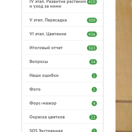
IV этап. Развитие растений
410
и уход за ними
V этап. Пересадка
309
VI этап. Цветение
436
Итоговый отчет
363
Вопросы
34
Наши ошибки
1
Фото
1
Форс-мажор
4
Окраска цветков
22
SOS Экстренная
1