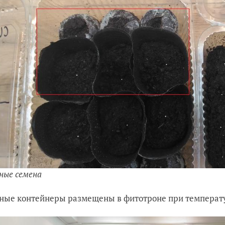
ные семена
ные контейнеры размещены в фитотроне при температуре