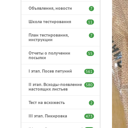
Объявления, новости
7
Школа тестирования
11
План тестирования,
7
инструкции
Отчеты о получении
55
посылки
I этап. Посев петуний
561
II этап. Всходы-появление
580
настоящих листьев
Тест на всхожесть
2
III этап. Пикировка
473