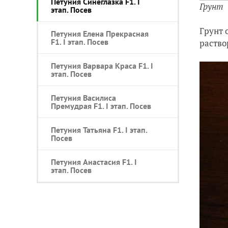
Петуния Синеглазка F1. I
Грунт
этап. Посев
Грунт 
Петуния Елена Прекрасная
F1. I этап. Посев
раство
Петуния Варвара Краса F1. I
этап. Посев
Петуния Василиса
Премудрая F1. I этап. Посев
Петуния Татьяна F1. I этап.
Посев
Петуния Анастасия F1. I
этап. Посев