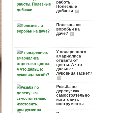
работы.
Полезные
добавки
75
Полезны ли
воробьи на
даче?
17
У подаренного
амариллиса
отцветают
цветы. А что
дальше:
луковица заснёт?
12
Резьба по
дереву: как
самостоятельно
изготовить
инструменты