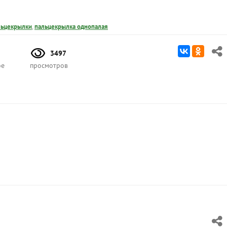
льцекрылки
,
пальцекрылка однопалая
3497
ое
просмотров