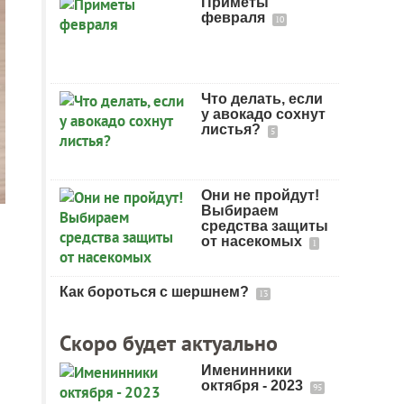
Приметы
февраля
10
Что делать, если
у авокадо сохнут
листья?
5
Они не пройдут!
Выбираем
средства защиты
от насекомых
1
Как бороться с шершнем?
13
Скоро будет актуально
Именинники
октября - 2023
95