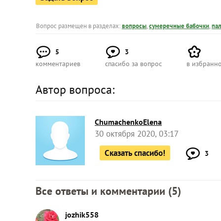
Вопрос размещен в разделах:
вопросы
,
сумеречные бабочки
,
па
5
3
комментариев
спасибо за вопрос
в избранн
Автор вопроса:
ChumachenkoElena
30 октября 2020, 03:17
Сказать спасибо!
3
Все ответы и комментарии (
5
)
jozhik558