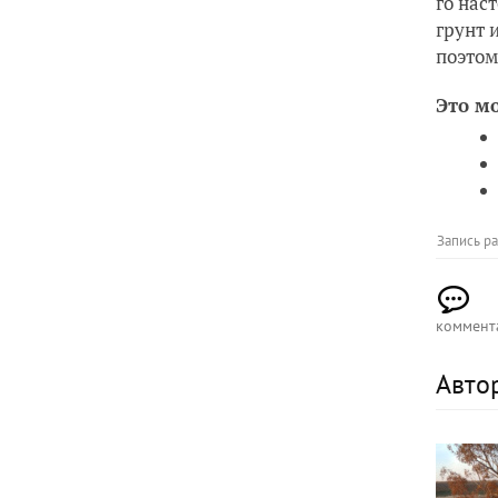
го нас
грунт 
поэтом
Это м
Запись р
коммент
Авто