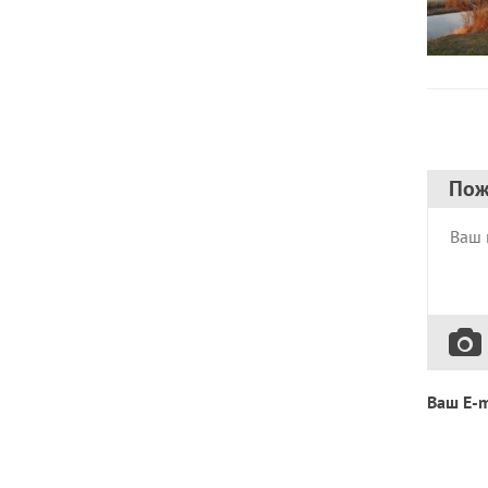
Пож
Ваш E-m