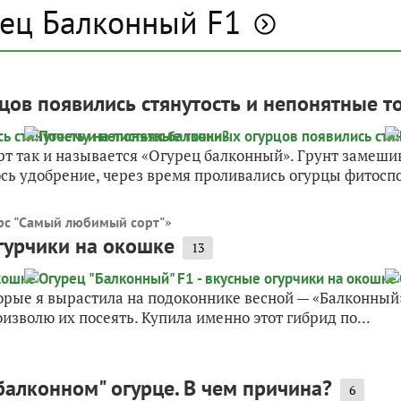
рец Балконный F1
цов появились стянутость и непонятные т
т так и называется «Огурец балконный». Грунт замешив
сь удобрение, через время проливались огурцы фитоспо
»
рс "Самый любимый сорт"
огурчики на окошке
13
торые я вырастила на подоконнике весной — «Балконный
оизволю их посеять. Купила именно этот гибрид по...
балконном" огурце. В чем причина?
6