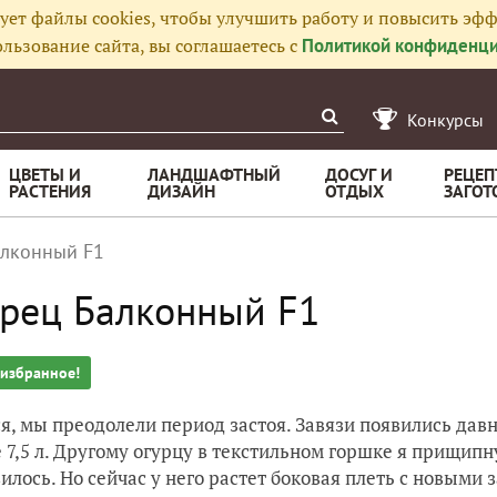
ует файлы cookies, чтобы улучшить работу и повысить эфф
льзование сайта, вы соглашаетесь с
Политикой конфиденци
Конкурсы
ЦВЕТЫ И
ЛАНДШАФТНЫЙ
ДОСУГ И
РЕЦЕП
РАСТЕНИЯ
ДИЗАЙН
ОТДЫХ
ЗАГОТ
алконный F1
рец Балконный F1
 избранное!
я, мы преодолели период застоя. Завязи появились давн
 7,5 л. Другому огурцу в текстильном горшке я прищипну
илось. Но сейчас у него растет боковая плеть с новыми