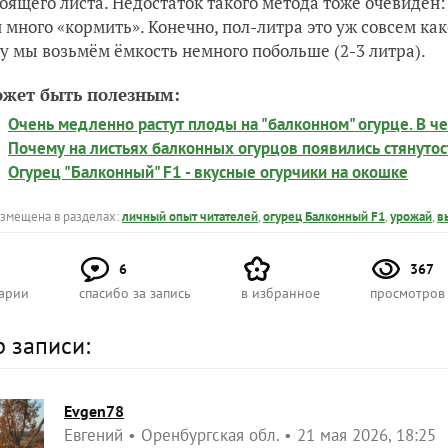
тоящего листа. Недостаток такого метода тоже очевиден
и много «кормить». Конечно, пол-литра это уж совсем ка
у мы возьмём ёмкость немного побольше (2-3 литра).
ожет быть полезным:
Очень медленно растут плоды на "балконном" огурце. В ч
Почему на листьях балконных огурцов появились стянутос
Огурец "Балконный" F1 - вкусные огурчики на окошке
азмещена в разделах:
личный опыт читателей
,
огурец Балконный F1
,
урожай
,
в
6
367
арии
спасибо за запись
в избранное
просмотров
р записи:
Evgen78
Евгений
Оренбургская обл.
21 мая 2026, 18:25