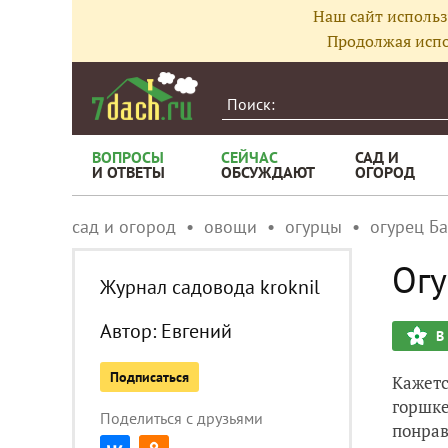
Наш сайт использ
Продолжая испо
ВОПРОСЫ
СЕЙЧАС
САД И
И ОТВЕТЫ
ОБСУЖДАЮТ
ОГОРОД
сад и огород
овощи
огурцы
огурец Б
Огу
Журнал садовода kroknil
Автор:
Евгений
В
Подписаться
Кажетс
горшке
Поделиться с друзьями
понрав