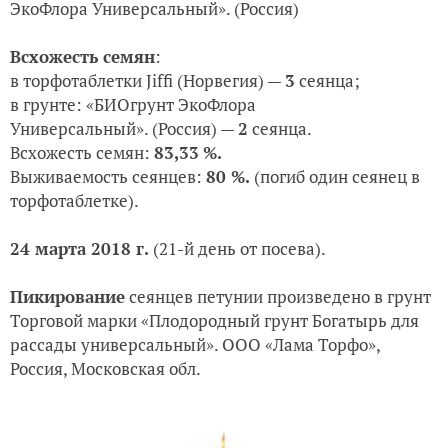
ЭкоФлора Универсальный». (Россия)
Всхожесть семян
:
в торфотаблетки Jiffi (Норвегия) —
3
сеянца;
в грунте
:
«БИОгрунт ЭкоФлора
Универсальный».
(Россия) —
2
сеянца.
Всхожесть семян:
83,33
%.
Выживаемость сеянцев:
80 %.
(погиб один сеянец в
торфотаблетке).
24 марта 2018 г.
(21-й день от посева).
Пикирование
сеянцев петунии произведено в г
рунт
Торговой марки «Плодородный грунт Богатырь для
рассады универсальный». ООО «Лама Торфо»,
Россия, Московская обл.