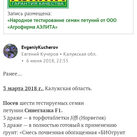
Запись размещена:
«Народное тестирование семян петуний от ООО
«Агрофирма АЭЛИТА»
EvgeniyKucherov
Евгений Кучеров
Калужская обл.
6 июня 2018, 22:55
Ранее...
3 марта 2018 г.
, Калужская область.
Посев
шести тестируемых семян
петунии
Синеглазка
F1.
3 драже — в торфотаблетки
Jiffi
(Норвегия)
3 драже — в
полностью готовый к применению
грунт:
«Смесь почвенная обогащенная «БИОгрунт