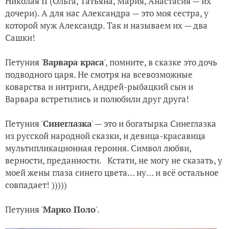
Николая II (Ольга, Татьяна, Мария, Анастасия — их
дочери). А для нас Александра — это моя сестра, у
которой муж Александр. Так и называем их — два
Сашки!
Петуния '
Варвара краса
', помните, в сказке это дочь
подводного царя. Не смотря на всевозможные
коварства и интриги, Андрей-рыбацкий сын и
Варвара встретились и полюбили друг друга!
Петуния '
Синеглазка
' — это и богатырка Синеглазка
из русской народной сказки, и девица-красавица
мультипликационная героиня. Символ любви,
верности, преданности. Кстати, не могу не сказать, у
моей жены глаза синего цвета… ну… и всё остальное
совпадает! )))))
Петуния '
Марко Поло
'.