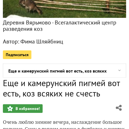
Козлиные новости, взрослый старт Принцессы, сепаратист
И не про коз совсем, а про козье молоко и его запах
Деревня Вярьмово - Всегалактический центр
разведения коз
Зааненские, Русские белые. И еще о вярьмовских козах, 
Автор:
Фима Шляйбниц
Маруся — лидер стада
Подписаться
Козья зимняя жизнь в хлеве
Еще и камерунский пигмей вот есть, коз всяких не счесть
Еще и камерунский пигмей вот
Нигерийский карлик, боязнь и козы
есть, коз всяких не счесть
Сливочное масло, еда и кошка Багира
В избранное!
Машка, снег и рептилоиды
Очень люблю зимние вечера, наслаждение большое
Пара чужих коз и реакция стада. Ну и о жизни немного
получаю. Сижу в теплом домике в футболке и шортах