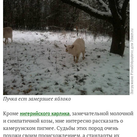
Пучка ест замерзшее яблоко
Кроме
, замечательной молочной
нигерийского карлика
и симпатичной козы, мне интересно рассказать о
камерунском пигмее. Судьбы этих пород очень
похожи своим происхождением, а стандарты их