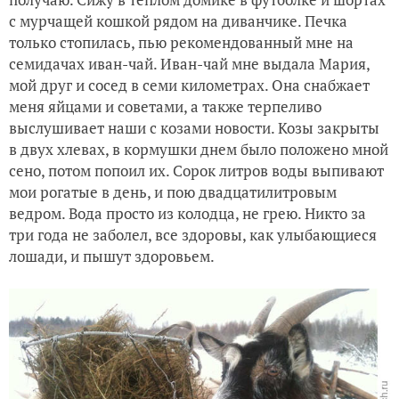
с мурчащей кошкой рядом на диванчике. Печка
Стадо, козлы и спасение Принцессы
только стопилась, пью рекомендованный мне на
семидачах иван-чай. Иван-чай мне выдала Мария,
мой друг и сосед в семи километрах. Она снабжает
меня яйцами и советами, а также терпеливо
выслушивает наши с козами новости. Козы закрыты
в двух хлевах, в кормушки днем было положено мной
сено, потом попоил их. Сорок литров воды выпивают
мои рогатые в день, и пою двадцатилитровым
ведром. Вода просто из колодца, не грею. Никто за
три года не заболел, все здоровы, как улыбающиеся
лошади, и пышут здоровьем.