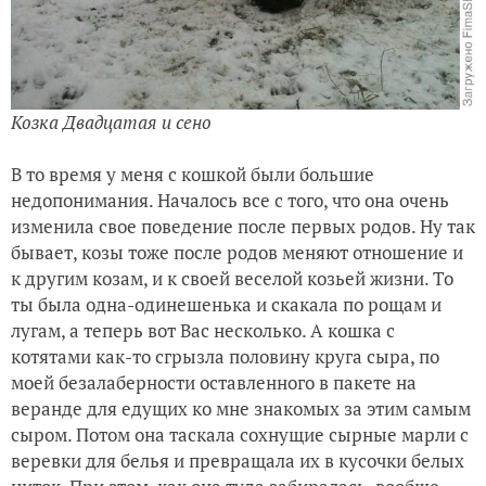
Козка Двадцатая и сено
В то время у меня с кошкой были большие
недопонимания. Началось все с того, что она очень
изменила свое поведение после первых родов. Ну так
бывает, козы тоже после родов меняют отношение и
к другим козам, и к своей веселой козьей жизни. То
ты была одна-одинешенька и скакала по рощам и
лугам, а теперь вот Вас несколько. А кошка с
котятами как-то сгрызла половину круга сыра, по
моей безалаберности оставленного в пакете на
веранде для едущих ко мне знакомых за этим самым
сыром. Потом она таскала сохнущие сырные марли с
веревки для белья и превращала их в кусочки белых