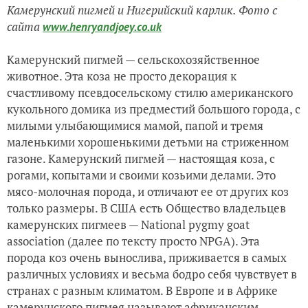
Камерунский пигмей и Нигерийский карлик. Ф
ото с
сайта
www.henryandjoey.co.uk
Камерунский пигмей — сельскохозяйственное
животное. Эта коза не просто декорация к
счастливому псевдосельскому стилю американского
кукольного домика из предместий большого города, с
милыми улыбающимися мамой, папой и тремя
маленькими хорошенькими детьми на стриженном
газоне. Камерунский пигмей — настоящая коза, с
рогами, копытами и своими козьими делами. Это
мясо-молочная порода, и отличают ее от других коз
только размеры. В США есть Общество владельцев
камерунских пигмеев — National pygmy goat
association (далее по тексту просто NPGA). Эта
порода коз очень вынослива, приживается в самых
различных условиях и весьма бодро себя чувствует в
странах с разным климатом. В Европе и в Африке
камерунского пигмея называют африканским