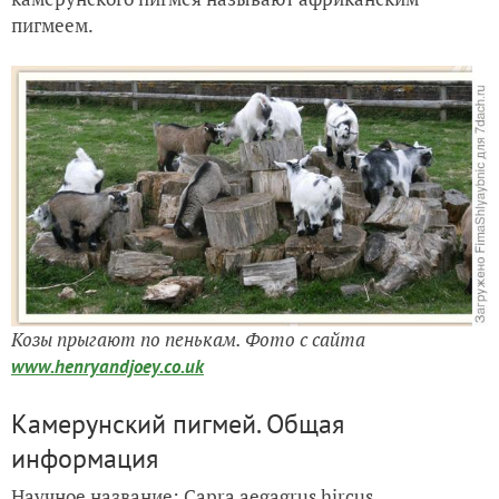
пигмеем.
Козы прыгают по пенькам.
Ф
ото с сайта
www.henryandjoey.co.uk
Камерунский пигмей. Общая
информация
Научное название: Capra aegagrus hircus.