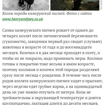
Козлы породы камерунский пигмей.
Ф
ото с сайта
www.henryandjoey.co.uk
Самка камерунского пигмея рожает от одного до
четырех козлят после пятимесячной беременности
(сукозности), заводчики первый раз сводят (случают)
животных в возрасте от года и до восемнадцати
месяцев. Козочки и в два месяца приходят в охоту, и
чтобы их не покрыли, надо принимать меры. Козлики
готовы к покрытию тоже весьма в юном возрасте,
поэтому козликов и козочек этой породы разделяют
сразу после месяца с рождения. В течение часа после
родов козлята камерунского пигмея ходят и прыгают,
через неделю едят грубые корма, а на одиннадцатый
день их уже можно отлучать от матери. Козы не
требовательны к окружающей температуре и доятся
круглогодично, лактация длится до десяти месяцев.