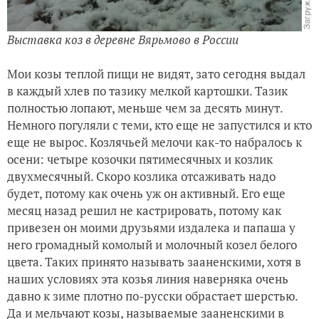
Выставка коз в деревне Вярьмово в России
Мои козы теплой пищи не видят, зато сегодня выдал
в каждый хлев по тазику мелкой картошки. Тазик
полностью лопают, меньше чем за десять минут.
Немного погуляли с теми, кто еще не запустился и кто
еще не вырос. Козлячьей мелочи как-то набралось к
осени: четыре козочки пятимесячных и козлик
двухмесячный. Скоро козлика отсаживать надо
будет, потому как очень уж он активный. Его еще
месяц назад решил не кастрировать, потому как
привезен он моими друзьями издалека и папаша у
него громадный комолый и молочный козел белого
цвета. Таких принято называть зааненскими, хотя в
наших условиях эта козья линия наверняка очень
давно к зиме плотно по-русски обрастает шерстью.
Да и мельчают козы, называемые зааненскими в