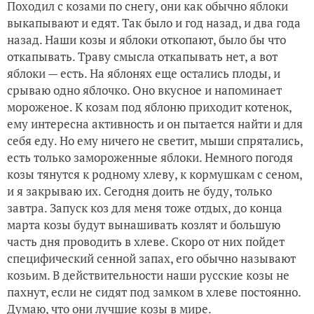
Походил с козами по снегу, они как обычно яблоки
выкапывают и едят. Так было и год назад, и два года
назад. Наши козы и яблоки откопают, было бы что
откапывать. Траву смысла откапывать нет, а вот
яблоки — есть. На яблонях еще остались плоды, и
срываю одно яблочко. Оно вкусное и напоминает
мороженое. К козам под яблоню приходит котенок,
ему интересна активность и он пытается найти и для
себя еду. Но ему ничего не светит, мыши спрятались,
есть только замороженные яблоки. Немного погодя
козы тянутся к родному хлеву, к кормушкам с сеном,
и я закрываю их. Сегодня доить не буду, только
завтра. Запуск коз для меня тоже отдых, до конца
марта козы будут вынашивать козлят и большую
часть дня проводить в хлеве. Скоро от них пойдет
специфический сенной запах, его обычно называют
козьим. В действительности наши русские козы не
пахнут, если не сидят под замком в хлеве постоянно.
Думаю, что они лучшие козы в мире.