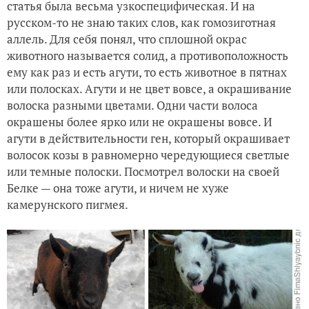
статья была весьма узкоспецифическая. И на
русском-то не знаю таких слов, как гомозиготная
аллель. Для себя понял, что сплошной окрас
животного называется солид, а противоположность
ему как раз и есть агути, то есть животное в пятнах
или полосках. Агути и не цвет вовсе, а окрашивание
волоска разными цветами. Одни части волоса
окрашены более ярко или не окрашены вовсе. И
агути в действительности ген, который окрашивает
волосок козы в равномерно чередующиеся светлые
или темные полоски. Посмотрел волоски на своей
Белке — она тоже агути, и ничем не хуже
камерунского пигмея.