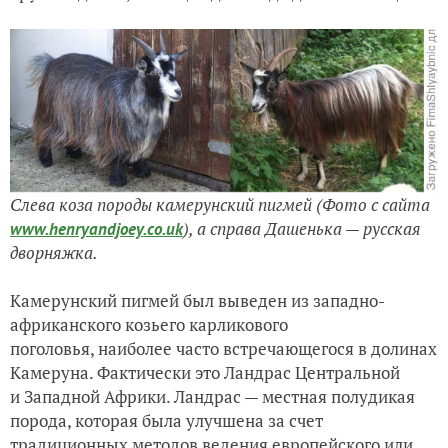
Слева коза породы камерунский пигмей (
Ф
ото с сайта
)
, а справа Дашенька — русская
www.henryandjoey.co.uk
дворняжка.
Камерунский пигмей был выведен из западно-
африканского козьего карликового
поголовья, наиболее часто встречающегося в долинах
Камеруна. Фактически это Ландрас Центральной
и Западной Африки. Ландрас — местная полудикая
порода, которая была улучшена за счет
традиционных методов ведения европейского или