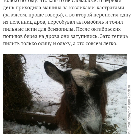
только потому, что как-то не сложилось. В первый
день приходила машина за козликами-кастратами
(за мясом, проще говоря), а во второй переносил одну
из поленниц дров, переобувал автомобиль и точил
пильные цепи для бензопилы. После октябрьских
попилов берез на дрова они затупились. Зато теперь
пилить только осину и ольху, а это совсем легко.