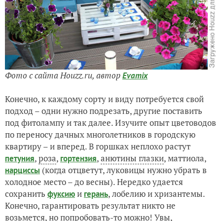
Фото с сайта Houzz.ru, автор
Evamix
Конечно, к каждому сорту и виду потребуется свой
подход – одни нужно подрезать, другие поставить
под фитолампу и так далее. Изучите опыт цветоводов
по переносу дачных многолетников в городскую
квартиру – и вперед. В горшках неплохо растут
,
роза
,
,
анютины глазки
, маттиола,
петуния
гортензия
(когда отцветут, луковицы нужно убрать в
нарциссы
холодное место – до весны). Нередко удается
сохранить
и
, лобелию и хризантемы.
фуксию
герань
Конечно, гарантировать результат никто не
возьмется, но попробовать-то можно! Увы,