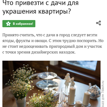
Что привезти с дачи для
7 популярных желаний, которые можно воплотить только
украшения квартиры?
Покажите нам свои грядки! Houzz ищет таланты!
В избранное!
Ловкость рук и никакого мошенничества: дачная мебель 
Принято считать, что с дачи в город следует везти
Как переодеть дачу к летнему сезону
ягоды, фрукты и овощи. С этим трудно поспорить. Но
не стоит недооценивать пригородный дом и участок
Быстрый ремонт на даче: дешево и сер… дечно!
с точки зрения дизайнерских находок.