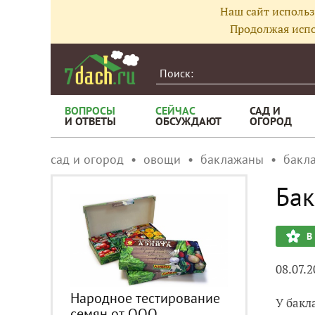
Наш сайт использ
Продолжая испо
ВОПРОСЫ
СЕЙЧАС
САД И
И ОТВЕТЫ
ОБСУЖДАЮТ
ОГОРОД
сад и огород
овощи
баклажаны
бакл
Бак
В
08.07.2
Народное тестирование
У бакл
семян от ООО