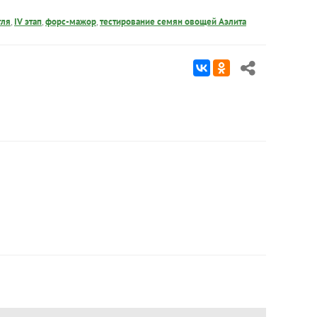
тля
,
IV этап
,
форс-мажор
,
тестирование семян овощей Аэлита