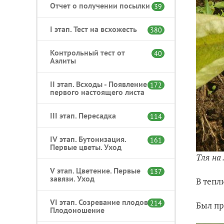
Отчет о получении посылки
39
I этап. Тест на всхожесть
380
Контрольный тест от
40
Аэлиты
II этап. Всходы - Появление
172
первого настоящего листа
III этап. Пересадка
114
IV этап. Бутонизация.
161
Первые цветы. Уход
Тля на
V этап. Цветение. Первые
137
завязи. Уход
В тепл
VI этап. Созревание плодов.
214
Был пр
Плодоношение