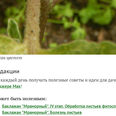
жан цветет
едакции
 каждый день получать полезные советы и идеи для да
!
джере Max
ожет быть полезным:
Баклажан "Мраморный". IV этап. Обработка листьев фитос
Баклажан "Мраморный". Болезнь листьев