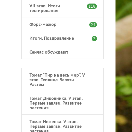
VII этап. Итоги
118
тестирования
Форс-мажор
24
Итоги. Поздравление
2
Сейчас обсуждают
Томат "Пир на весь мир". V
этап. Теплица. Завязи.
Растём
Томат Диковинка. V этап.
Первые завязи. Развитие
растения
Томат Неженка. V этап.
Первые завязи. Развитие
растения