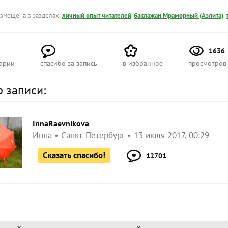
азмещена в разделах:
личный опыт читателей
,
баклажан Мраморный (Аэлита)
,
1636
арии
спасибо за запись
в избранное
просмотров
р записи:
InnaRaevnikova
Инна
Санкт-Петербург
13 июля 2017, 00:29
Сказать спасибо!
12701