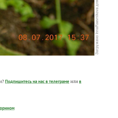
чи?
или
Подпишитесь на нас
в телеграме
в
порином