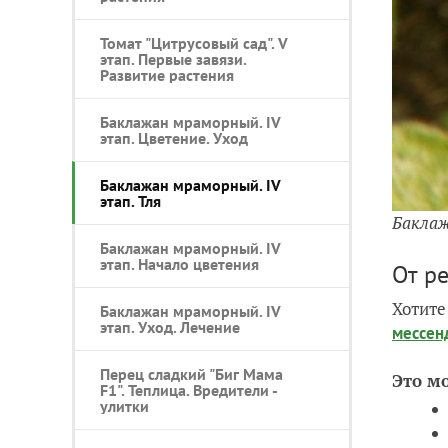
Томат "Цитрусовый сад". V
этап. Первые завязи.
Развитие растения
Баклажан мраморный. IV
этап. Цветение. Уход
Баклажан мраморный. IV
этап. Тля
Бакла
Баклажан мраморный. IV
этап. Начало цветения
От р
Хотите
Баклажан мраморный. IV
этап. Уход. Лечение
мессен
Перец сладкий "Биг Мама
Это м
F1". Теплица. Вредители -
улитки