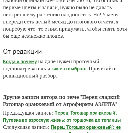
Главной ошибкой все-таки считаю то, что оставила
первые цветы и завязи, нужно было не давать
неокрепшему растению плодоносить. Но! У меня
впереди есть целый месяц до итогового отчета, я
попробую что- то с ним придумать, чтобы снять хотя
бы еще немножко плодов.
От редакции
на даче нужен проточный
Когда и почему
воднонагреватель и
. Прочитайте
как его выбрать
редакционный разбор.
Другие записи автора по теме "Перец сладкий
Гогошар оранжевый от Агрофирмы АЭЛИТА"
Предыдущая запись:
Перец 'Гогошар оранжевый'.
Путевка во взрослую жизнь: от горшочка до теплицы
Следующая запись:
Перец ‘Гогошар оранжевый’: не