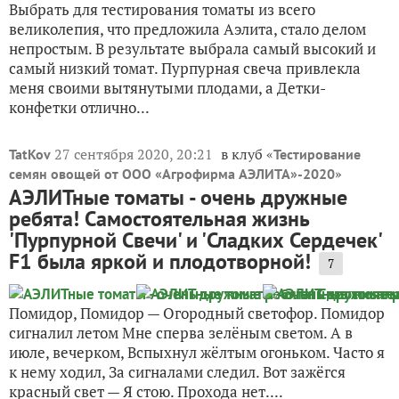
Выбрать для тестирования томаты из всего
великолепия, что предложила Аэлита, стало делом
непростым. В результате выбрала самый высокий и
самый низкий томат. Пурпурная свеча привлекла
меня своими вытянутыми плодами, а Детки-
конфетки отлично...
27 сентября 2020, 20:21
в клуб «
TatKov
Тестирование
»
семян овощей от ООО «Агрофирма АЭЛИТА»-2020
АЭЛИТные томаты - очень дружные
ребята! Самостоятельная жизнь
'Пурпурной Свечи' и 'Сладких Сердечек'
F1 была яркой и плодотворной!
7
Помидор, Помидор — Огородный светофор. Помидор
сигналил летом Мне сперва зелёным светом. А в
июле, вечерком, Вспыхнул жёлтым огоньком. Часто я
к нему ходил, За сигналами следил. Вот зажёгся
красный свет — Я стою. Прохода нет....