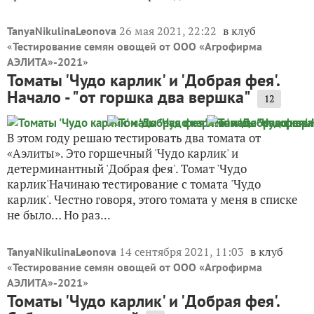
26 мая 2021, 22:22
в клуб
TanyaNikulinaLeonova
«
Тестирование семян овощей от ООО «Агрофирма
»
АЭЛИТА»-2021
Томаты 'Чудо карлик' и 'Добрая фея'.
Начало - "от горшка два вершка"
12
В этом году решаю тестировать два томата от
«Аэлиты». Это горшечный 'Чудо карлик' и
детерминантный 'Добрая фея'. Томат 'Чудо
карлик'Начинаю тестирование с томата 'Чудо
карлик'. Честно говоря, этого томата у меня в списке
не было… Но раз...
14 сентября 2021, 11:03
в клуб
TanyaNikulinaLeonova
«
Тестирование семян овощей от ООО «Агрофирма
»
АЭЛИТА»-2021
Томаты 'Чудо карлик' и 'Добрая фея'.