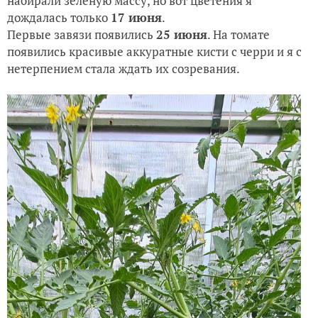
набирали зелёную массу, но вот цветения я
дождалась только
17 июня
.
Первые завязи появились
25 июня
. На томате
появились красивые аккуратные кисти с черри и я с
нетерпением стала ждать их созревания.