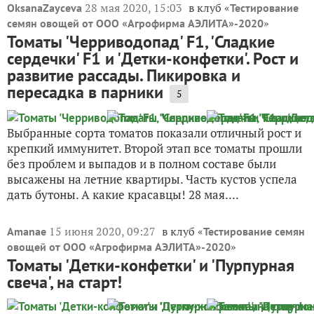
28 мая 2020, 15:03
в клуб «
OksanaZayceva
Тестирование
»
семян овощей от ООО «Агрофирма АЭЛИТА»-2020
Томаты 'Черриводопад' F1, 'Сладкие
сердечки' F1 и 'Детки-конфетки'. Рост и
развитие рассады. Пикировка и
пересадка в парники
5
Выбранные сорта томатов показали отличный рост и
крепкий иммунитет. Второй этап все томаты прошли
без проблем и выпадов и в полном составе были
высажены на летние квартиры. Часть кустов успела
дать бутоны. А какие красавцы! 28 мая....
15 июня 2020, 09:27
в клуб «
Amanae
Тестирование семян
»
овощей от ООО «Агрофирма АЭЛИТА»-2020
Томаты 'Детки-конфетки' и 'Пурпурная
свеча', на старт!