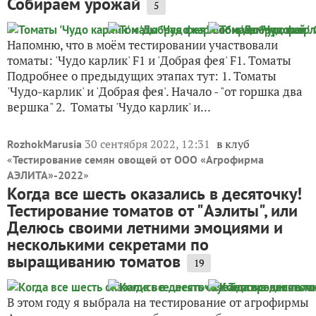
Собираем урожай
5
Напомню, что в моём тестировании участвовали
томаты: 'Чудо карлик' F1 и 'Добрая фея' F1. Томаты
Подробнее о предыдущих этапах тут: 1. Томаты
'Чудо-карлик' и 'Добрая фея'. Начало - "от горшка два
вершка" 2. Томаты 'Чудо карлик' и...
30 сентября 2022, 12:31
в клуб
RozhokMarusia
«
Тестирование семян овощей от ООО «Агрофирма
»
АЭЛИТА»-2022
Когда все шесть оказались в десяточку!
Тестирование томатов от "Аэлиты", или
Делюсь своими летними эмоциями и
несколькими секретами по
выращиванию томатов
19
В этом году я выбрала на тестирование от агрофирмы