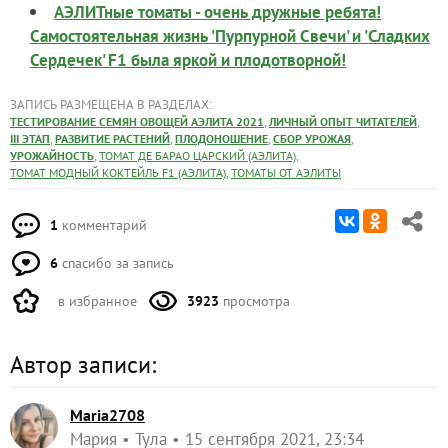
АЭЛИТные томаты - очень дружные ребята!
Самостоятельная жизнь 'Пурпурной Свечи' и 'Сладких
Сердечек' F1 была яркой и плодотворной!
ЗАПИСЬ РАЗМЕЩЕНА В РАЗДЕЛАХ:
,
,
ТЕСТИРОВАНИЕ СЕМЯН ОВОЩЕЙ АЭЛИТА 2021
ЛИЧНЫЙ ОПЫТ ЧИТАТЕЛЕЙ
,
,
,
,
III ЭТАП
РАЗВИТИЕ РАСТЕНИЙ
ПЛОДОНОШЕНИЕ
СБОР УРОЖАЯ
,
,
УРОЖАЙНОСТЬ
ТОМАТ ДЕ БАРАО ЦАРСКИЙ (АЭЛИТА)
,
ТОМАТ МОДНЫЙ КОКТЕЙЛЬ F1 (АЭЛИТА)
ТОМАТЫ ОТ АЭЛИТЫ
1
комментарий
6
спасибо за запись
в избранное
3923
просмотра
Автор записи:
Maria2708
Мария
Тула
15 сентября 2021, 23:34