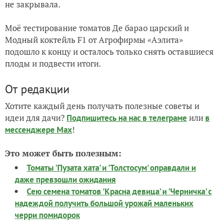
не закрывала.
Моё тестирование томатов Де барао царский и
Модный коктейль F1 от Агрофирмы «Аэлита»
подошло к концу и осталось только снять оставшиеся
плоды и подвести итоги.
От редакции
Хотите каждый день получать полезные советы и
идеи для дачи?
или
Подпишитесь на нас
в телеграме
в
!
мессенджере Max
Это может быть полезным:
Томаты 'Пузата хата' и 'Толстосум' оправдали и
даже превзошли ожидания
Сею семена томатов 'Красна девица' и 'Черничка' с
надеждой получить большой урожай маленьких
черри помидорок