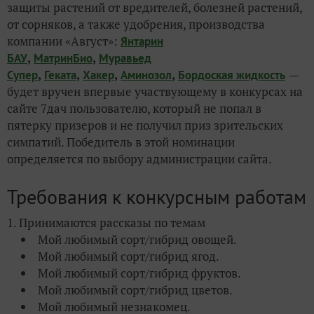
защиты растений от вредителей, болезней растений,
от сорняков, а также удобрения, производства
компании «Август»:
Янтарин
,
,
БАУ
МатринБио
Муравьед
,
,
,
,
—
Супер
Геката
Хакер
Аминозол
Бордоская жидкость
будет вручен впервые участвующему в конкурсах на
сайте 7дач пользователю, который не попал в
пятерку призеров и не получил приз зрительских
симпатий. Победитель в этой номинации
определяется по выбору администрации сайта.
Требования к конкурсным работам
1. Принимаются рассказы по темам
Мой любимый сорт/гибрид овощей.
Мой любимый сорт/гибрид ягод.
Мой любимый сорт/гибрид фруктов.
Мой любимый сорт/гибрид цветов.
Мой любимый незнакомец.