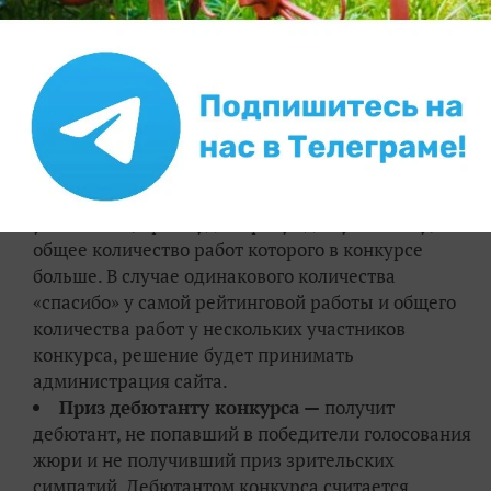
одинаковое количество
«спасибо» от
пользователей, решение будет принимать
администрация сайта.
Приз зрительских симпатий —
получит
участник, не попавший в победители голосования
жюри, работа которого набрала больше всего
«спасибо». В случае одинакового количества
«спасибо» у самой рейтинговой работы нескольких
участников, приз будет присужден участнику,
общее количество работ которого в конкурсе
больше. В случае одинакового количества
«спасибо» у самой рейтинговой работы и общего
количества работ у нескольких участников
конкурса, решение будет принимать
администрация сайта.
Приз
дебютанту конкурса —
получит
дебютант, не попавший в победители голосования
жюри и не получивший приз зрительских
симпатий. Дебютантом конкурса считается