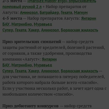
2-3 места
—
«Marolex Master ergo» опрыскиватель
+ Набор препаратов от
помповый ручной 2 л
Августа:
,
,
,
Аминозол
Батрайдер
Геката
Магнум
4-5 места
— Набор препаратов Августа:
Янтарин
,
,
БАУ
МатринБио
Муравьед
,
,
,
,
Супер
Геката
Хакер
Аминозол
Бордоская жидкость
Приз зрительских симпатий
— набор средств
защиты растений от вредителей, болезней растений,
от сорняков, а также удобрения, производства
компании «Август»:
Янтарин
,
,
БАУ
МатринБио
Муравьед
,
,
,
,
—
Супер
Геката
Хакер
Аминозол
Бордоская жидкость
для участника, не попавшего в пятерку победителей,
работа которого набрала больше всего «спасибо».
Если у участника несколько работ, в зачет идет одна с
наибольшим количеством «спасибо».
Приз дебютанту конкурсов
— набор средств