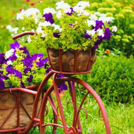
первой, их информативность и разнообразие.
Определение победителей
конкурса
Пятеро
победителей
определятся по сумме
голосов членов жюри.
Если какие-то работы наберут одинаковое
количество голосов жюри, то выше в итоговом
списке окажутся финалисты, чьи работы набрали
большее количество
«спасибо» от
пользователей
на момент окончания голосования.
В случае, если от одного участника в финал
вышло несколько работ, в общий зачёт ему будут
засчитаны
«спасибо»
работы, набравшей
наибольшее их количество.
В случае если какие-то работы наберут
одинаковое количество голосов жюри и