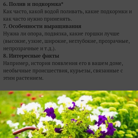
6. Полив и подкормка*
Как часто, какой водой поливать, какие подкормки и
как часто нужно применять.
7. Особенности выращивания
Нужна ли опора, подвязка, какие горшки лучше
(высокие, узкие, широкие, неглубокие, прозрачные,
непрозрачные и т.д.).
8. Интересные факты
Например, история появления его в вашем доме,
необычные происшествия, курьезы, связанные с
этим растением.
* — обязательные пункты
Работы на конкурс принимаются до 15 мая 2023 года.
С условиями конкурса, критериями выбора
победителей, призами и другой информацией можно
ознакомиться на
и в
!
странице конкурса
Правилах