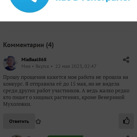
Ольга
Воронеж
29 марта 2023, 21:03
22290
Сказать спасибо!
Комментарии (
4
)
MiaBaal868
Мия
Якутск
22 мая 2023, 02:47
Прошу прощения кажется моя работа не прошла на
конкурс. Я отправила её до 15 мая, но не видела
среди других работ участников. А ведь жалко редко
кто пишет о хищных растениях, кроме Венериной
Мухоловки.
✿
Ответить