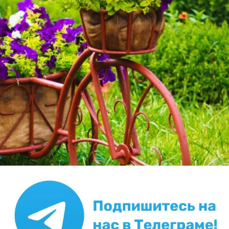
Перейти на страницу конкурса
Всем удачи!
ЗАПИСЬ РАЗМЕЩЕНА В РАЗДЕЛАХ:
,
СТАРТОВЫЙ ПОСТ
,
,
ПАРТНЕРСКИЕ МАТЕРИАЛЫ
КОНКУРС ДОМАШНИХ РАСТЕНИЙ 2023
АНОНСЫ
5
комментариев
11
спасибо за запись
в избранное
1176
просмотров
Автор записи:
MaxNokia
АДМИНИСТРАТОР