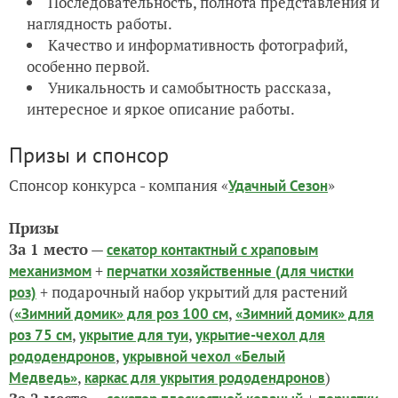
Последовательность, полнота представления и
наглядность работы.
Качество и информативность фотографий,
особенно первой.
Уникальность и самобытность рассказа,
интересное и яркое описание работы.
Призы и спонсор
Спонсор конкурса -
компания
«
»
Удачный Сезон
Призы
За 1 место
—
секатор контактный с храповым
+
механизмом
перчатки хозяйственные (для чистки
+ подарочный набор укрытий для растений
роз)
(
,
«Зимний домик» для роз 100 см
«Зимний домик» для
,
,
роз 75 см
укрытие для туи
укрытие-чехол для
,
рододендронов
укрывной чехол «Белый
,
)
Медведь»
каркас для укрытия рододендронов