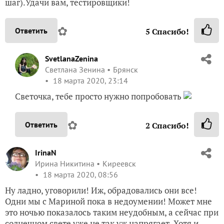
шаг).Удачи вам, тестировщики!
✿
Ответить
5
Спасибо!
SvetlanaZenina
Светлана Зенина
Брянск
18 марта 2020, 23:14
Светочка, тебе просто нужно попробовать
✿
Ответить
2
Спасибо!
IrinaN
Ирина Никитина
Киреевск
18 марта 2020, 08:56
Ну ладно, уговорили! Иж, обрадовались они все!
Одни мы с Мариной пока в недоумении! Может мне
это ночью показалось таким неудобным, а сейчас при
солнечном свете уже не так уж напрягает. Хотя и