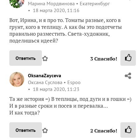
Марина Мордвинова
Екатеринбург
18 марта 2020, 11:16
Вот, Ирина, и я про то. Томаты разные, кого в
грунт, кого в теплицу. А как бы это подотчеты
правильно разместить. Света-художник,
поделишься идеей?
✿
Ответить
3
Спасибо!
OksanaZayceva
Оксана Суслова
Espoo
18 марта 2020, 11:23
Та же история =) В теплицы, под дуги и в гошки =)
И в разные сроки и посев и перевалка…
И как тогда?
✿
Ответить
2
Спасибо!