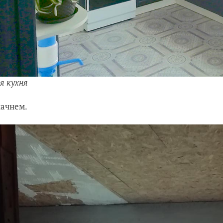
я кухня
начнем.