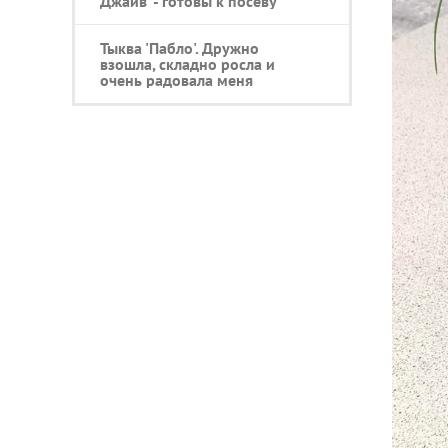
Джайв' - готовы к посеву
Тыква 'Пабло'. Дружно
взошла, складно росла и
очень радовала меня