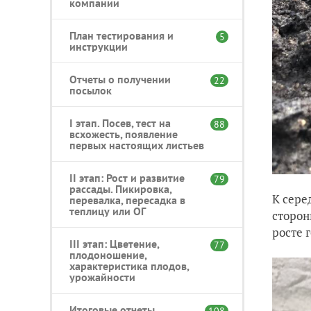
компании
План тестирования и
5
инструкции
Отчеты о получении
22
посылок
I этап. Посев, тест на
88
всхожесть, появление
первых настоящих листьев
II этап: Рост и развитие
79
рассады. Пикировка,
К сере
перевалка, пересадка в
теплицу или ОГ
сторон
росте 
III этап: Цветение,
77
плодоношение,
характеристика плодов,
урожайности
Итоговые отчеты
108