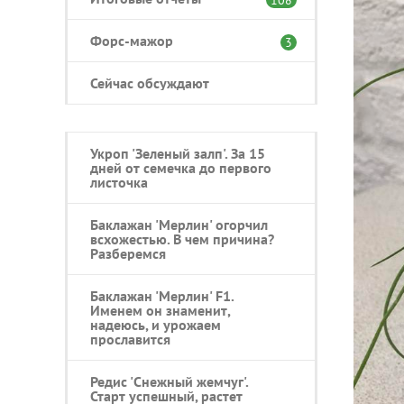
Форс-мажор
3
Сейчас обсуждают
Укроп 'Зеленый залп'. За 15
дней от семечка до первого
листочка
Баклажан 'Мерлин' огорчил
всхожестью. В чем причина?
Разберемся
Баклажан 'Мерлин' F1.
Именем он знаменит,
надеюсь, и урожаем
прославится
Редис 'Снежный жемчуг'.
Старт успешный, растет