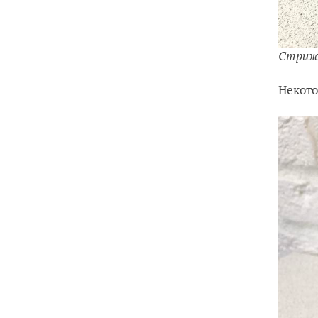
Стрижк
Некото