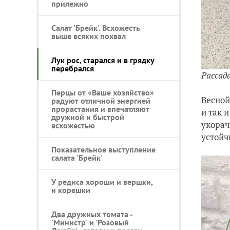
прилежно
Салат 'Брейк'. Всхожесть
выше всяких похвал
Лук рос, старался и в грядку
перебрался
Рассад
Перцы от «Ваше хозяйство»
Весной
радуют отличной энергией
прорастания и впечатляют
и так 
дружной и быстрой
укорач
всхожестью
устойч
Показательное выступление
салата 'Брейк'
У редиса хороши и вершки,
и корешки
Два дружных томата -
'Министр' и 'Розовый