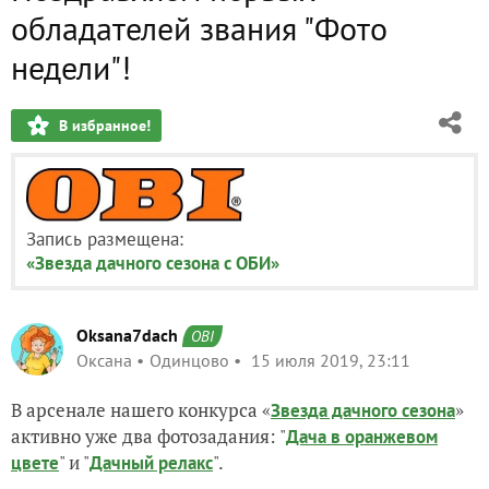
обладателей звания "Фото
недели"!
В избранное!
Запись размещена:
«Звезда дачного сезона c ОБИ»
Oksana7dach
OBI
Оксана
Одинцово
15 июля 2019, 23:11
В арсенале нашего конкурса «
»
Звезда дачного сезона
активно уже два фотозадания: "
Дача в оранжевом
" и "
".
цвете
Дачный релакс