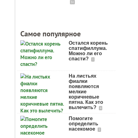
31
Самое популярное
Остался корень
спатифиллума.
Можно ли его
спасти?
1
На листьях
фиалки
появляются
мелкие
коричневые
пятна. Как это
вылечить?
4
Помогите
определить
насекомое
5