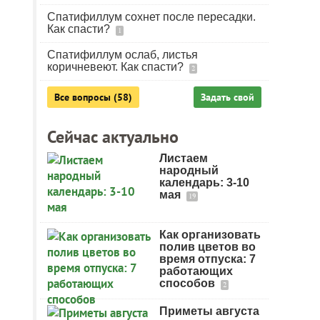
Спатифиллум сохнет после пересадки.
Как спасти?
1
Спатифиллум ослаб, листья
коричневеют. Как спасти?
2
Все вопросы (58)
Задать свой
Сейчас актуально
Листаем
народный
календарь: 3-10
мая
19
Как организовать
полив цветов во
время отпуска: 7
работающих
способов
2
Приметы августа