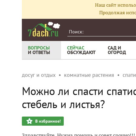
Наш сайт использ
Продолжая испо
ВОПРОСЫ
СЕЙЧАС
САД И
И ОТВЕТЫ
ОБСУЖДАЮТ
ОГОРОД
досуг и отдых
комнатные растения
спат
Можно ли спасти спатиф
стебель и листья?
В избранное!
Здравствуйте. Нужна помощь и совет срочно!!!