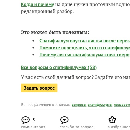
на даче нужен проточный водно
Когда и почему
редакционный разбор.
Это может быть полезным:
Спатифиллум опустил листья после перес
Помогите определить, что со спатифилл
Почему листья спатифиллума стоят сверн
Все вопросы о спатифиллумах (58)
У вас есть свой дачный вопрос? Задайте его 
Задать вопрос
Вопрос размещен в разделах:
вопросы
,
спатифиллумы
,
неизвест
3
комментария
спасибо за вопрос
в избранно