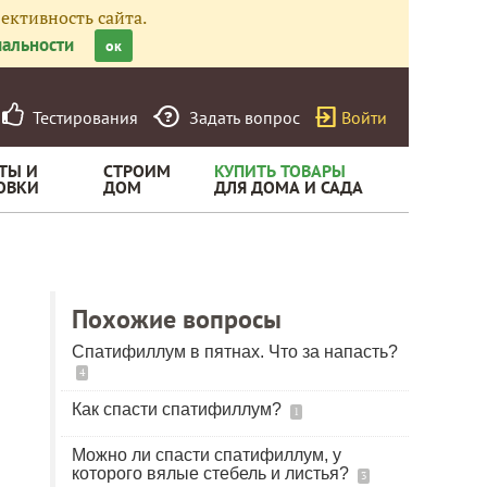
ективность сайта.
альности
ок
Тестирования
Задать вопрос
Войти
ТЫ И
СТРОИМ
КУПИТЬ ТОВАРЫ
ОВКИ
ДОМ
ДЛЯ ДОМА И САДА
Похожие вопросы
Спатифиллум в пятнах. Что за напасть?
4
Как спасти спатифиллум?
1
Можно ли спасти спатифиллум, у
которого вялые стебель и листья?
3