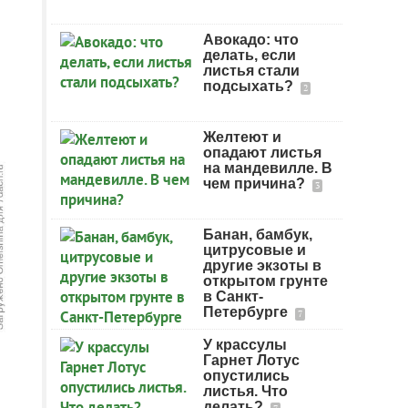
Авокадо: что
делать, если
листья стали
подсыхать?
2
Желтеют и
опадают листья
на мандевилле. В
чем причина?
3
Банан, бамбук,
цитрусовые и
другие экзоты в
открытом грунте
в Санкт-
Петербурге
7
У крассулы
Гарнет Лотус
опустились
листья. Что
делать?