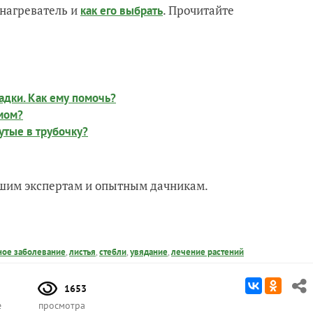
нагреватель и
. Прочитайте
как его выбрать
адки. Как ему помочь?
умом?
утые в трубочку?
нашим экспертам и опытным дачникам.
ное заболевание
,
листья
,
стебли
,
увядание
,
лечение растений
1653
е
просмотра