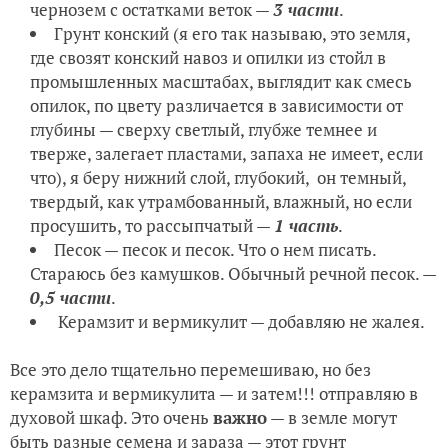
чернозем с остатками веток —
3 части
.
Грунт конский (я его так называю, это земля,
где свозят конский навоз и опилки из стойл в
промышленных масштабах, выглядит как смесь
опилок, по цвету различается в зависимости от
глубины — сверху светлый, глубже темнее и
тверже, залегает пластами, запаха не имеет, если
что), я беру нижний слой, глубокий, он темный,
твердый, как утрамбованный, влажный, но если
просушить, то рассыпчатый —
1 часть
.
Песок — песок и песок. Что о нем писать.
Стараюсь без камушков. Обычный речной песок. —
0,5 части
.
Керамзит и вермикулит — добавляю не жалея.
Все это дело тщательно перемешиваю, но без
керамзита и вермикулита — и затем!!! отправляю в
духовой шкаф. Это очень
важно
— в земле могут
быть разные семена и зараза — этот грунт