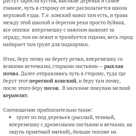
растут заросли кустов, высокие деревья и самое
главное, чуть в сторону от нее располагается школа
верховой езды. Т.е. конский навоз там есть, и трава
между этой школой и берегом реки просто буйная,
все опилки вперемешку с навозом вывозят за
ограду, там он лежит и трамбуется годами, весь город
набирает там грунт для подкормки.
Итак, беру почву на берегу речки, вперемешку со
всякими веточками, старыми листьями —
рыхлая
почва
. Далее отправляюсь чуть в сторону, туда где
берут этот
перегной конский
, и беру там почву,
после этого беру
песок
. В магазине покупаю мелкий
керамзит
.
Соотношение приблизительно такое:
грунт из под деревьев (рыхлый, темный,
вперемешку с древесными листьями и ветками, на
ощупь приятный мягкий), больше похоже на