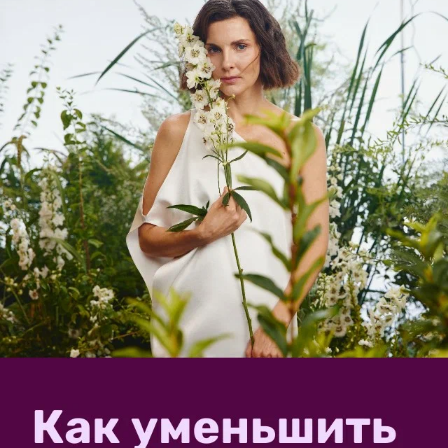
Подведём итоги в конце дороги: перец
острый 'Огненный букет', смесь
16
Острому перчику Холодно зимой, С улицы ёлочку
перчики Взяли мы домой! Да, тестируемые острые
перчики Огненный букет от «Аэлиты» уже
перебрались домой, на кухонное окошко, поскольку
холодные ночи не позволяют им развиваться на
улице. А мне...
vk_447971535
29 сентября 2020, 19:53
в клуб
«
Тестирование семян овощей от ООО «Агрофирма
АЭЛИТА»-2020
»
Перец острый 'Огненный букет', смесь.
Развитие растений
Данный сорт перца, особенно для горшечной
культуры, выращиваю впервые. Перец выращивала в