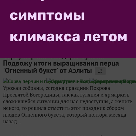
10-литровом кашпо. На момент высадки в кашпо (14
июня 2020 года) уже был первый цветок. Все время
перец находился на улице, пережил зной, дожди и...
SvetlanaOmelchenko
14 октября 2020, 14:27
в клуб
«
Тестирование семян овощей от ООО «Агрофирма
АЭЛИТА»-2020
»
Сорву перчин и подарю букет...
Подвожу итоги выращивания перца
'Огненный букет' от Аэлиты
13
Урожаи собраны, сегодня праздник Покрова
Пресвятой Богородицы, так как гуляния и ярмарки в
сложившейся ситуации для нас недоступны, а женить
некого, то решила отметить этот праздник сбором
плодов Огненного букета, который полтора месяца
назад...