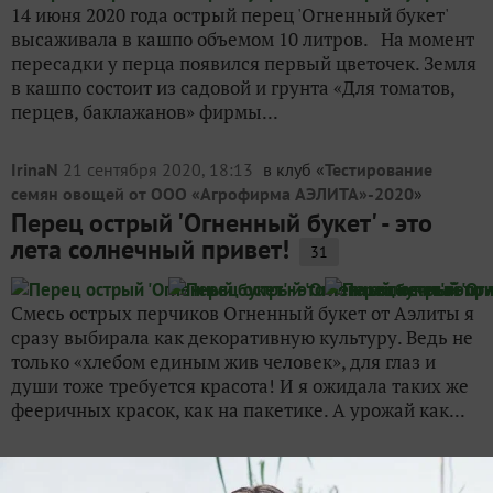
14 июня 2020 года острый перец 'Огненный букет'
высаживала в кашпо объемом 10 литров. На момент
пересадки у перца появился первый цветочек. Земля
в кашпо состоит из садовой и грунта «Для томатов,
перцев, баклажанов» фирмы...
IrinaN
21 сентября 2020, 18:13
в клуб «
Тестирование
семян овощей от ООО «Агрофирма АЭЛИТА»-2020
»
Перец острый 'Огненный букет' - это
лета солнечный привет!
31
Смесь острых перчиков Огненный букет от Аэлиты я
сразу выбирала как декоративную культуру. Ведь не
только «хлебом единым жив человек», для глаз и
души тоже требуется красота! И я ожидала таких же
фееричных красок, как на пакетике. А урожай как...
IrinaN
21 сентября 2020, 20:34
в клуб «
Тестирование
семян овощей от ООО «Агрофирма АЭЛИТА»-2020
»