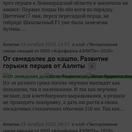
трех перцев в Ленинградской области я закончила на
анонсе: Первые плоды Но обо всем по порядку.
Цветение17 мая, перед пересадкой перца, на
гибриде Шашлычный F1 уже были замечены
бутоны....
Amanae
26 октября 2020, 14:53
в клуб «
Тестирование
семян овощей от ООО «Агрофирма АЭЛИТА»-2020
»
От семядолек до кашпо. Развитие
горьких перцев от Аэлиты
6
Из-за разного срока посева перчики выглядят как
большими, так и маленькими. И так как перчики
мелкие, для контейнерного выращивания, я решила
не проводить пикировку, а дать им расти в своих
посадочных стаканчиках объемом 250 мл. Так как...
Amanae
28 октября 2020, 09:27
в клуб «
Тестирование
семян овощей от ООО «Агрофирма АЭЛИТА»-2020
»