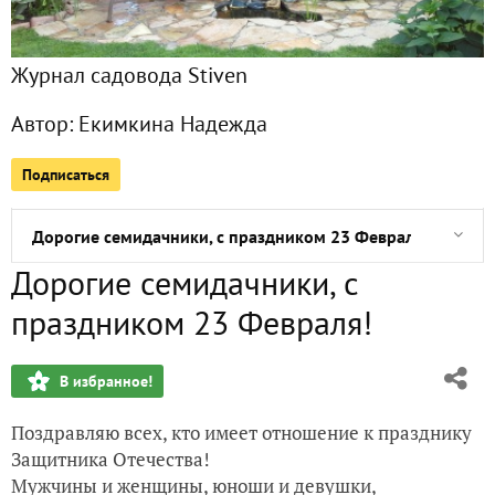
В садовый центр - как на выставку!
Журнал садовода Stiven
Поздравляю всех с праздником Светлой Пасхи!
Автор:
Екимкина Надежда
Дорогие женщины семидачья - поздравляю всех с 8 Март
Подписаться
Я побывала на выставке цветов "Репетиция весны"
Дорогие семидачники, с праздником 23 Февраля!
Дорогие семидачники, с
Друзья семидачники, с праздником ЛЮБВИ!
праздником 23 Февраля!
Друзья семидачники, поздравляю вас с праздником Масл
В избранное!
Если есть лопата - в спортзал ходить не надо!
Поздравляю всех, кто имеет отношение к празднику
Москву замело!
Защитника Отечества!
Мужчины и женщины, юноши и девушки,