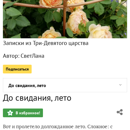
"Битва" с кабачками. Пастила
Первый день июня
Записки из Три-Девятого царства
13 мая 2024 г. Настроение почти летнее
Автор:
СветЛана
Матросовские вести
Подписаться
Мечта. Теплица. Хроника
До свидания, лето
До свидания, лето
Что может быть лучше клубники? Только клубника в квад
В избранное!
Вестник "Ни в саду, ни в огороде". Февральский выпуск
Вот и пролетело долгожданное лето. Сложное: с
Планирую томатные посадки на сезон-2023