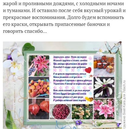
жарой и проливными дождями, с холодными ночами
и туманами. И оставило после себя вкусный урожай и
Солнечные тыквенные багеты
прекрасные воспоминания. Долго будем вспоминать
его краски, открывать припасенные баночки и
Сердечное спасибо за приз!
говорить спасибо...