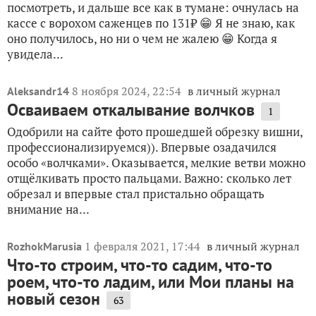
посмотреть, и дальше все как в тумане: очнулась на
кассе с ворохом саженцев по 131₽ 😁 Я не знаю, как
оно получилось, но ни о чем не жалею 😁 Когда я
увидела...
8 ноября 2024, 22:54
в личный журнал
Aleksandr14
Осваиваем откалывание волчков
1
Одобрили на сайте фото прошедшей обрезку вишни,
профессионализируемся)). Впервые озадачился
особо «волчками». Оказывается, мелкие ветви можно
отщёлкивать просто пальцами. Важно: сколько лет
обрезал и впервые стал пристально обращать
внимание на...
1 февраля 2021, 17:44
в личный журнал
RozhokMarusia
Что-то строим, что-то садим, что-то
роем, что-то ладим, или Мои планы на
новый сезон
63