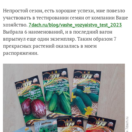
Непростой сезон, есть хорошие успехи, мне повезло
Перспективные планы на сезон-2024, или По следам отчёт
участвовать в тестировании семян от компании Ваше
хозяйство.
7dach.ru/blog/vashe_vozyaistvo_test_2023
Заметка на полях: как уходят в зиму кусты смородины
Выбрала 6 наименований, и в последний вагон
впрыгнул еще один экземпляр. Таким образом 7
прекрасных растений оказались в моем
распоряжении.