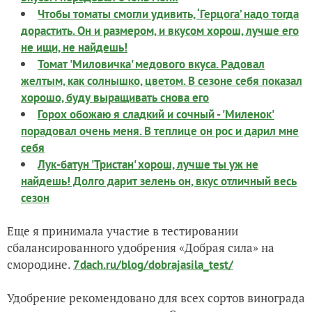
Чтобы томаты смогли удивить, ‘Герцога’ надо тогда
дорастить. Он и размером, и вкусом хорош, лучше его
не ищи, не найдешь!
Томат 'Миловичка' медового вкуса. Радовал
желтым, как солнышко, цветом. В сезоне себя показал
хорошо, буду выращивать снова его
Горох обожаю я сладкий и сочный - 'Миленок'
порадовал очень меня. В теплице он рос и дарил мне
себя
Лук-батун 'Тристан' хорош, лучше ты уж не
найдешь! Долго дарит зелень он, вкус отличный весь
сезон
Еще я принимала участие в тестировании
сбалансированного удобрения «Добрая сила» на
смородине.
7dach.ru/blog/dobrajasila_test/
Удобрение рекомендовано для всех сортов винограда