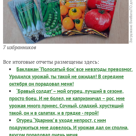
7 избранников
Все итоговые отчеты размещены здесь:
Баклажан ‘Полосатый бок’ все невзгоды превозмог.
Уродился урожай, ты такой не ожидал! В середине
октября он порадовал меня!
‘Бравый солдат’ – мой огурец, лучший в сезоне,
просто боец. И не болел, не капризничал – рос, мне
урожая много принес. Сочный, сладкий, хрустящий
такой, он и в салатах, и в грядке - герой!
Огурец ‘Ударник’ в уходе непрост, с ним
подружиться мне довелось. И урожая дал он сполна,
вкусом порадовал очень меня