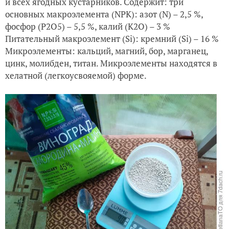
и всех ягодных кустарников. Содержит: три
основных макроэлемента (NPK): азот (N) – 2,5 %,
фосфор (P2O5) – 5,5 %, калий (K2O) – 3 %
Питательный макроэлемент (Si): кремний (Si) – 16 %
Микроэлементы: кальций, магний, бор, марганец,
цинк, молибден, титан. Микроэлементы находятся в
хелатной (легкоусвояемой) форме.