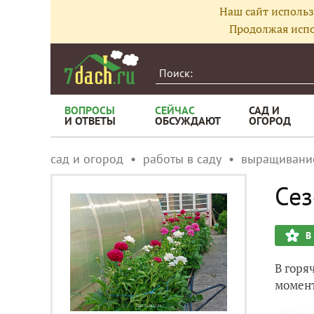
Наш сайт использ
Продолжая испо
ВОПРОСЫ
СЕЙЧАС
САД И
И ОТВЕТЫ
ОБСУЖДАЮТ
ОГОРОД
сад и огород
работы в саду
выращивани
Сез
В
В горя
момент