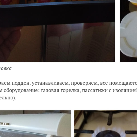
товка
аем поддон, устанавливаем, проверяем, все помещают
м оборудование: газовая горелка, пассатижи с изоляцие
ельно).