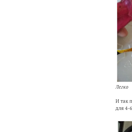
Легко
И так 
для 4-