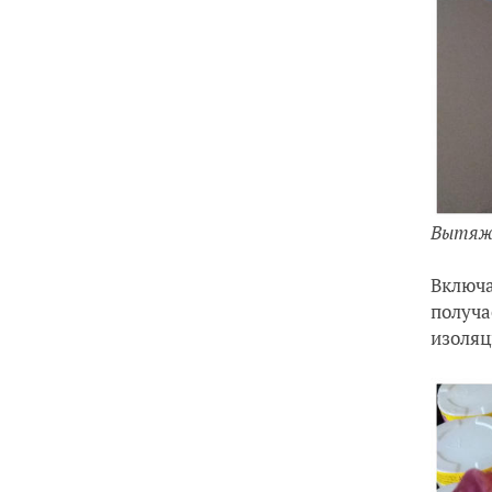
Вытяжк
Включа
получа
изоляц