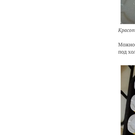
Красо
Можно,
под хо