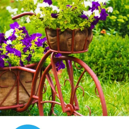
Бутоны Грифона
Томаты слегка посинели. Но потом восстановили свой
цвет.
Температура днем на солнце доходит до 30, в
пасмурный день 15-20, ночью 10-15.
Поливаю талой водой, что стекала с крыши.
Пока не подкармливала.