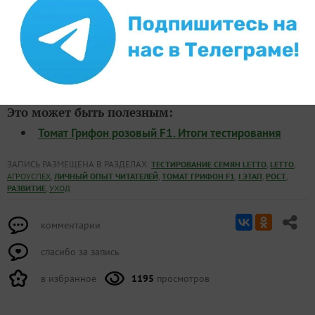
От редакции
на даче нужен проточный
Когда и почему
воднонагреватель и
. Прочитайте
как его выбрать
редакционный разбор.
Это может быть полезным:
Томат Грифон розовый F1. Итоги тестирования
ЗАПИСЬ РАЗМЕЩЕНА В РАЗДЕЛАХ:
,
,
ТЕСТИРОВАНИЕ СЕМЯН LETTO
LETTO
,
,
,
,
,
АГРОУСПЕХ
ЛИЧНЫЙ ОПЫТ ЧИТАТЕЛЕЙ
ТОМАТ ГРИФОН F1
I ЭТАП
РОСТ
,
РАЗВИТИЕ
УХОД
комментарии
спасибо за запись
в избранное
1195
просмотров