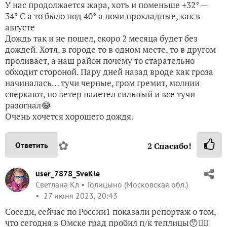
У нас продолжается жара, хоть и поменьше +32° —
34° С а то было под 40° а ночи прохладные, как в
августе
Дождь так и не пошел, скоро 2 месяца будет без
дождей. Хотя, в городе то в одном месте, то в другом
проливает, а наш район почему то старательно
обходит стороной. Пару дней назад вроде как гроза
начиналась… тучи черные, гром гремит, молнии
сверкают, но ветер налетел сильный и все тучи
разогнал😂
Очень хочется хорошего дождя.
✿
Ответить
2
Спасибо!
user_7878_SveKle
Светлана Кл
Голицыно (Московская обл.)
27 июня 2023, 20:43
Соседи, сейчас по России1 показали репортаж о том,
что сегодня в Омске град пробил п/к теплицы😯🙆‍♀️