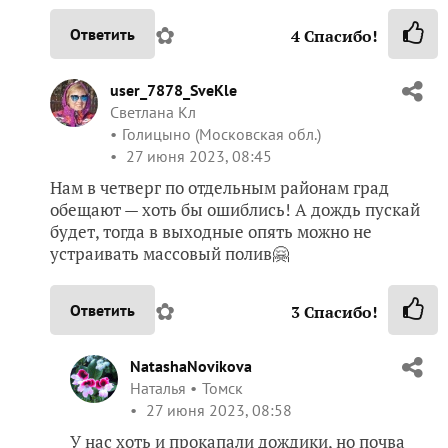
✿
Ответить
4
Спасибо!
user_7878_SveKle
Светлана Кл
Голицыно (Московская обл.)
27 июня 2023, 08:45
Нам в четверг по отдельным районам град
обещают — хоть бы ошиблись! А дождь пускай
будет, тогда в выходные опять можно не
устраивать массовый полив🤗
✿
Ответить
3
Спасибо!
NatashaNovikova
Наталья
Томск
27 июня 2023, 08:58
У нас хоть и прокапали дождики, но почва