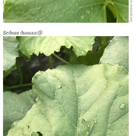
Бедная дынька😢