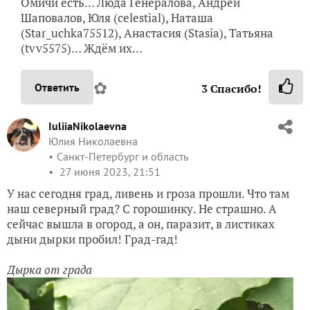
Омичи есть… Люда Генералова, Андрей
Шаповалов, Юля (celestial), Наташа
(Star_uchka75512), Анастасия (Stasia), Татьяна
(tvv5575)… Ждём их…
✿
Ответить
3
Спасибо!
IuliiaNikolaevna
Юлия Николаевна
Санкт-Петербург и область
27 июня 2023, 21:51
У нас сегодня град, ливень и гроза прошли. Что там
наш северный град? С горошинку. Не страшно. А
сейчас вышла в огород, а он, паразит, в листиках
дыни дырки пробил! Град-гад!
Дырка от града