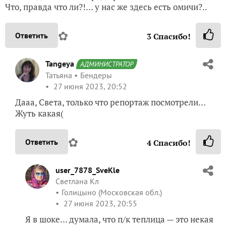
Что, правда что ли?!… у нас же здесь есть омичи?..
✿
Ответить
3
Спасибо!
Tangeya
АДМИНИСТРАТОР
Татьяна
Бендеры
27 июня 2023, 20:52
Дааа, Света, только что репортаж посмотрели…
Жуть какая(
✿
Ответить
4
Спасибо!
user_7878_SveKle
Светлана Кл
Голицыно (Московская обл.)
27 июня 2023, 20:55
Я в шоке… думала, что п/к теплица — это некая