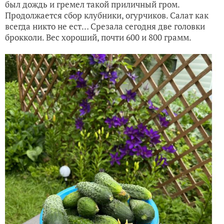
был дождь и гремел такой приличный гром.
Продолжается сбор клубники, огурчиков. Салат как
всегда никто не ест… Срезала сегодня две головки
брокколи. Вес хороший, почти 600 и 800 грамм.