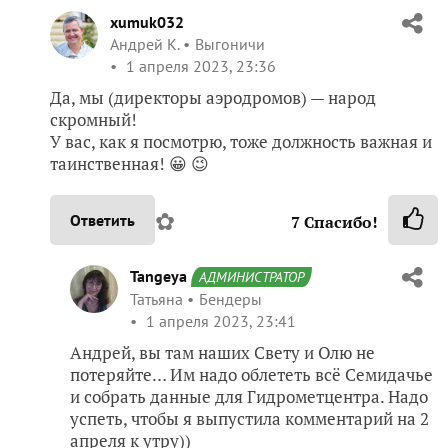
xumuk032
Андрей К.
Выгоничи
1 апреля 2023, 23:36
Да, мы (директоры аэродромов) — народ
скромный!
У вас, как я посмотрю, тоже должность важная и
таинственная! 😀 😉
✿
Ответить
7
Спасибо!
Tangeya
АДМИНИСТРАТОР
Татьяна
Бендеры
1 апреля 2023, 23:41
Андрей, вы там наших Свету и Олю не
потеряйте… Им надо облететь всё Семидачье
и собрать данные для Гидрометцентра. Надо
успеть, чтобы я выпустила комментарий на 2
апреля к утру))