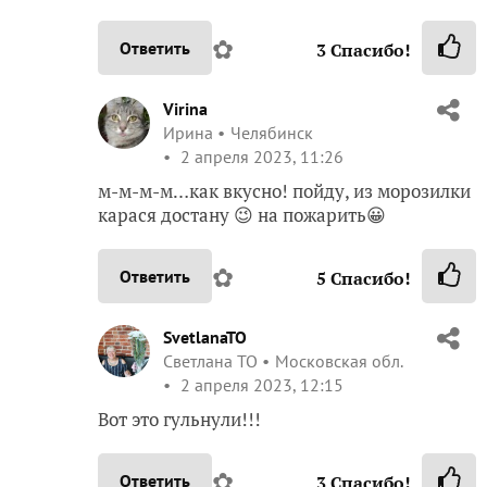
✿
Ответить
3
Спасибо!
Virina
Ирина
Челябинск
2 апреля 2023, 11:26
м-м-м-м…как вкусно! пойду, из морозилки
карася достану 😉 на пожарить😀
✿
Ответить
5
Спасибо!
SvetlanaTO
Светлана ТО
Московская обл.
2 апреля 2023, 12:15
Вот это гульнули!!!
✿
Ответить
3
Спасибо!