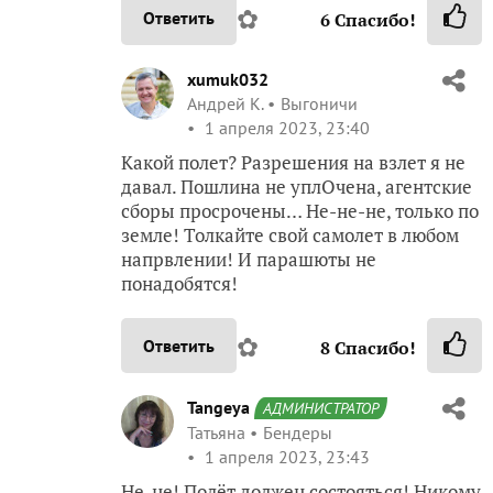
✿
Ответить
6
Спасибо!
xumuk032
Андрей К.
Выгоничи
1 апреля 2023, 23:40
Какой полет? Разрешения на взлет я не
давал. Пошлина не уплОчена, агентские
сборы просрочены… Не-не-не, только по
земле! Толкайте свой самолет в любом
напрвлении! И парашюты не
понадобятся!
✿
Ответить
8
Спасибо!
Tangeya
АДМИНИСТРАТОР
Татьяна
Бендеры
1 апреля 2023, 23:43
Не-не! Полёт должен состояться! Никому