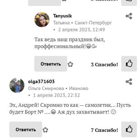
Tanyusik
Татьяна
Санкт-Петербург
2 апреля 2023, 12:49
Так ведь наш праздник был,
проффесиональный!😀🥳
✿
Ответить
3
Спасибо!
olga371603
Ольга Смирнова
Иваново
1 апреля 2023, 22:32
Эх, Андрей! Скромно то как — самолетик… Пусть
будет Борт № ....😀 Аж дух захватывает! 🙂
✿
Ответить
7
Спасибо!