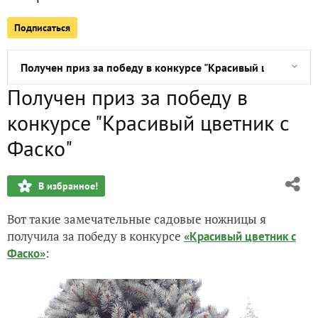
Подписаться
Как я реализовала подарочный сертификат от Seedspost
Получен приз за победу в конкурсе "Красивый цветник с 
Получен приз за победу в
Корни. Бабушка Таня
конкурсе "Красивый цветник с
Корни. Мама
Фаско"
Подарки к 8 марта
В избранное!
Весне дорогу!
Вот такие замечательные садовые ножницы я
получила за победу в конкурсе
«Красивый цветник с
Мой защитник - ножевой маньяк!
:
Фаско»