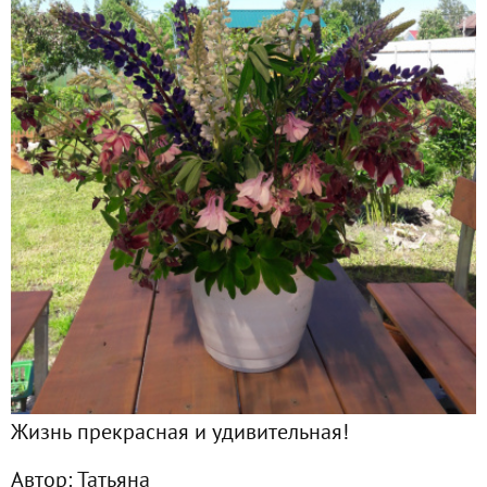
Главная
Подписчики
66
Все публикации
104
Фото
90
Сейчас обсуждают
Ножницы-кусторез садовые аккумуляторные Greenworks - 
Приз за отзыв об интернет-магазине "Семена Гранд"
Жизнь прекрасная и удивительная!
Лилия 'Марлен'. Загадочная фасциация
Автор:
Татьяна
Горелово, Неелово, Неурожайка тоже, или Неурожай капус