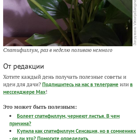
Спатифиллум, раз в неделю поливаю немного
От редакции
Хотите каждый день получать полезные советы и
идеи для дачи?
или
Подпишитесь на нас
в телеграме
в
!
мессенджере Max
Это может быть полезным:
Болеет спатифиллум, чернеют листья. В чем
причина?
Купила как спатифиллум Сенсация, но в сомнениях
- он ли это? Помогите определить