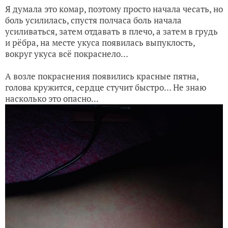
Я думала это комар, поэтому просто начала чесать, но
боль усилилась, спустя полчаса боль начала
усиливаться, затем отдавать в плечо, а затем в грудь
и рёбра, на месте укуса появилась выпуклость,
вокруг укуса всё покраснело…
А возле покраснения появились красные пятна,
голова кружится, сердце стучит быстро… Не знаю
насколько это опасно...