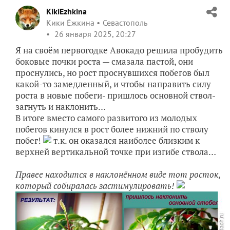
KikiEzhkina
Кики Ёжкина
Севастополь
26 января 2025, 20:27
Я на своём первогодке Авокадо решила пробудить
боковые почки роста — смазала пастой, они
проснулись, но рост проснувшихся побегов был
какой-то замедленный, и чтобы направить силу
роста в новые побеги- пришлось основной ствол-
загнуть и наклонить…
В итоге вместо самого развитого из молодых
побегов кинулся в рост более нижний по стволу
побег!
т.к. он оказался наиболее близким к
верхней вертикальной точке при изгибе ствола…
Правее находится в наклонённом виде тот росток,
который собиралась застимулировать!