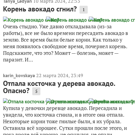
10 марта 2024, 22:53
Tanya_Ledyan
Корень авокадо сгнил?
1
Очень стыдно. Уже давно откладывала (из-за
работы), все не было времени пересадить авокадо в
землю. Все время были белые корни. Как только у
меня появилось свободное время, почернел корень.
Подскажите, что это? Может — болезнь, может —
паразит. И...
22 марта 2024, 23:49
karin_kovskaya
Отпала косточка у дерева авокадо.
Опасно?
5
Купила у девочки деревце авокадо. Пересадила и
увидела, что косточка сгнила, и в итоге она отпала.
Некоторые корни тоже гнилые были, я их убрала.
Оставила всё хорошее. Сутки прошли после этого, и
пока вроде всё хорошо, не осунулся, не опали...