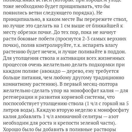
тоже необходимо будет прищипывать, что бы
появились ветви следующего порядка). Не
принципиально, в каком месте Вы перережете ствол,
но лучше это сделать на 1 см выше от ближайшей к
месту обрезки почке. До тех пор, пока не начнут
расти боковые побеги (проснутся 2-3 самых верхних
почки), полив контролируйте, т.к. испарять влагу
растению будет нечем, и лучше поливайте в поддон.
Для утолщения ствола и активации всех жизненных
процессов очень желательно делать подкормки при
каждом поливе (авокадо — дерево, ему требуется
больше питания, чем любому другому традиционно
комнатному растению). В первый месяц-полтора
желательно сделать упор на монофосфат калия — для
регенерации и развития корневой системы, что
поспособствует утолщению ствола (1 ч/л с горкой на 5
литров воды). Каждую вторую неделю к монофосфату
калия добавлять 1 ч/л аммиачной селитры — азот
необходим для роста и крепости зеленой части).
Хорошо было бы добавить в поливные растворы