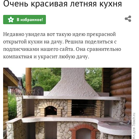
Очень красивая летняя кухня
Украсим сад клумбой-палитрой
В избранное!
Настоящие русские качели
Недавно увидела вот такую идею прекрасной
Интересный ящик для хранения урожая
открытой кухни на дачу. Решила поделиться с
подписчиками нашего сайта. Она сравнительно
10 идей использования бутылок в саду
компактная и украсит любую дачу.
Место костра на даче