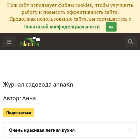
Наш сайт использует файлы cookies, чтобы улучшить
Все публикации
90
работу и повысить эффективность сайта.
Продолжая использование сайта, вы соглашаетесь с
Сейчас обсуждают
Политикой конфиденциальности
ок
10 идей необычных садовых калиток
Шикарная клумба из старого авто
Журнал садовода annaKn
10 идей необычных беседок
Автор:
Анна
Радужный забор на даче
Подписаться
10 идей использования бревен на даче
Очень красивая летняя кухня