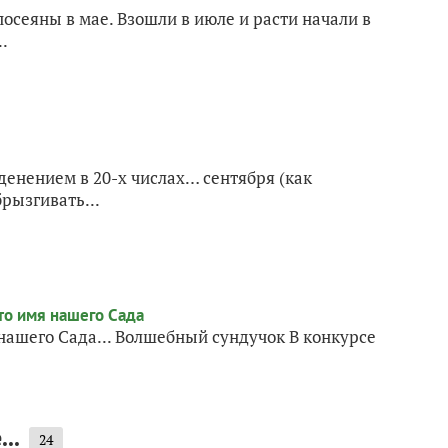
 посеяны в мае. Взошли в июле и расти начали в
.
енением в 20-х числах… сентября (как
брызгивать...
ашего Сада... Волшебный сундучок В конкурсе
..
24