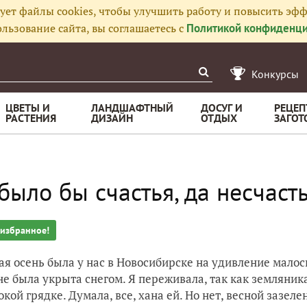
ует файлы cookies, чтобы улучшить работу и повысить эфф
льзование сайта, вы соглашаетесь с
Политикой конфиденци
Конкурсы
ЦВЕТЫ И
ЛАНДШАФТНЫЙ
ДОСУГ И
РЕЦЕП
РАСТЕНИЯ
ДИЗАЙН
ОТДЫХ
ЗАГОТ
было бы счастья, да несчаст
 избранное!
я осень была у нас в Новосибирске на удивление малосн
не была укрыта снегом. Я переживала, так как земляник
окой грядке. Думала, все, хана ей. Но нет, весной зазеле