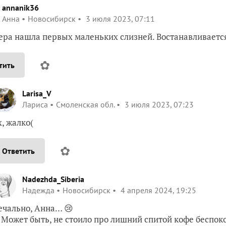
annanik36
Анна
Новосибирск
3 июля 2023, 07:11
чера нашла первых маленьких слизней. Востанавливаетс
✿
тить
Larisa_V
Лариса
Смоленская обл.
3 июля 2023, 07:23
х, жалко(
✿
Ответить
Nadezhda_Siberia
Надежда
Новосибирск
4 апреля 2024, 19:25
ечально, Анна… 😢
 Может быть, не стоило про лишний спитой кофе беспок