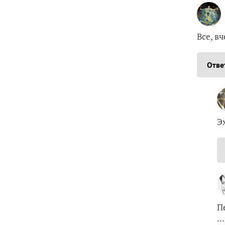
Все, в
Отве
Э
П
…