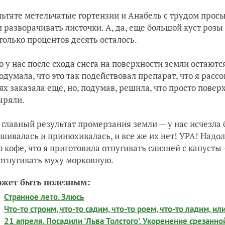
льтате метельчатые гортензии и Анабель с трудом прос
 разворачивать листочки. А, да, еще большой куст розы
 только процентов десять осталось.
 у нас после схода снега на поверхности земли остаютс
одумала, что это так подействовал препарат, что я расс
ях заказала еще, но, подумав, решила, что просто пове
ыряли.
главный результат промерзания земли — у нас исчезла б
шивалась и принюхивалась, и все же их нет! УРА! Надолг
о кофе, что я приготовила отпугивать слизней с капусты
отпугивать муху морковную.
ожет быть полезным:
Странное лето. Злюсь
Что-то строим, что-то садим, что-то роем, что-то ладим, и
21 апреля. Посадили 'Льва Толстого'. Укоренение срезанн