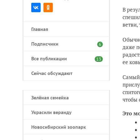
В резу
спешил
ветви,
Главная
Обычно
Подписчики
6
даже п
радост
Все публикации
13
ее ков
Сейчас обсуждают
Самый 
прислу
спитог
Зелёная семейка
чтобы 
Украсили веранду
Это м
Новосибирский зоопарк