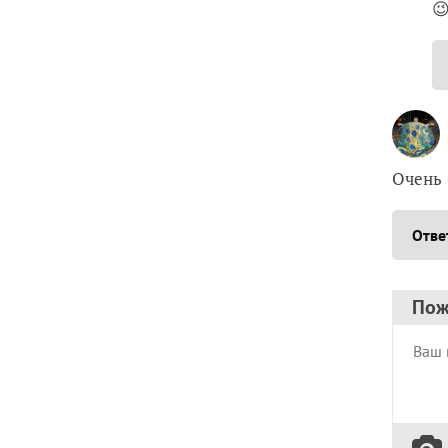

Очень
Отве
Пож