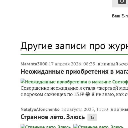
Ваш E-m
Другие записи про жур
17 апреля 2026, 08:33
в личный жур
Maranta3000
Неожиданные приобретения в мага
Совершенно неожиданно я стала «жертвой моше
с ворохом саженцев по 131₽ 😁 Я не знаю, как о
18 августа 2025, 11:10
в личн
NatalyaAfonchenko
Странное лето. Злюсь
15