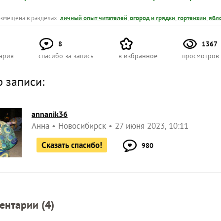
азмещена в разделах:
личный опыт читателей
,
огород и грядки
,
гортензии
,
ябл
8
1367
ария
спасибо за запись
в избранное
просмотров
р записи:
annanik36
Анна
Новосибирск
27 июня 2023, 10:11
Сказать спасибо!
980
ентарии (
4
)