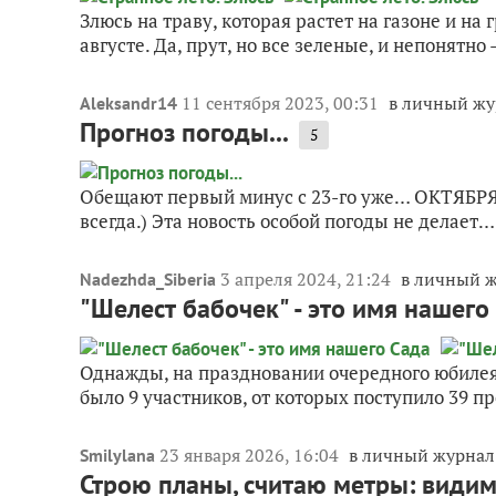
Злюсь на траву, которая растет на газоне и на
августе. Да, прут, но все зеленые, и непонятно
11 сентября 2023, 00:31
в личный жу
Aleksandr14
Прогноз погоды...
5
Обещают первый минус с 23-го уже… ОКТЯБРЯ 
всегда.) Эта новость особой погоды не делает…
3 апреля 2024, 21:24
в личный 
Nadezhda_Siberia
"Шелест бабочек" - это имя нашего
Однажды, на праздновании очередного юбилея
было 9 участников, от которых поступило 39 пр
23 января 2026, 16:04
в личный журнал
Smilylana
Строю планы, считаю метры: видимо