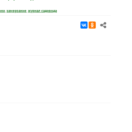
они
,
замерзание
,
журнал садовода