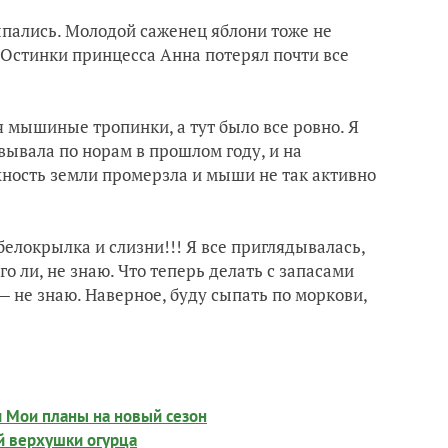
ыпались. Молодой саженец яблони тоже не
 Остинки принцесса Анна потерял почти все
я мышиные тропинки, а тут было все ровно. Я
овывала по норам в прошлом году, и на
рхность земли промерзла и мыши не так активно
елокрылка и слизни!!! Я все приглядывалась,
о ли, не знаю. Что теперь делать с запасами
 — не знаю. Наверное, буду сыпать по моркови,
ли Мои планы на новый сезон
ой верхушки огурца