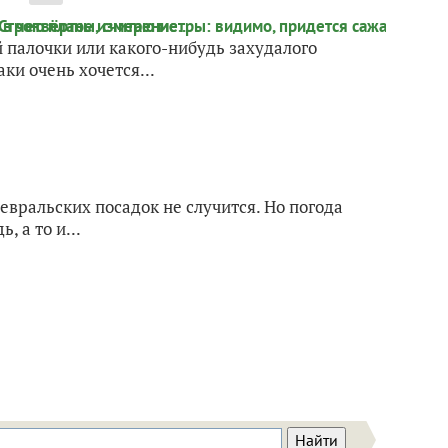
й палочки или какого-нибудь захудалого
ки очень хочется...
февральских посадок не случится. Но погода
 а то и...