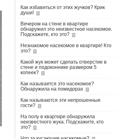
Как избавиться от этих жучков? Крик
души!
1
Вечером на стене в квартире
обнаружил это неизвестное насекомое.
Подскажите, кто это?
3
Незнакомое насекомое в квартире! Кто
это?
1
Какой жук может сделать отверстие в
стене и подоконнике размером 5
копеек?
1
Как называется это насекомое?
Обнаружила на помидорах
1
Как называются эти непрошенные
гости?
1
На полу в квартире обнаружила
неизвестного жука. Подскажите, кто
это?
4
Что за кусающие насекомые?
1