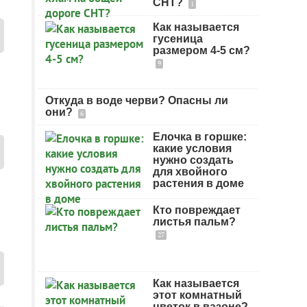
СНТ?
1
Как называется
гусеница
размером 4-5 см?
9
Откуда в воде черви? Опасны ли
они?
6
Елочка в горшке:
какие условия
нужно создать
для хвойного
растения в доме
Кто повреждает
листья пальм?
27
Как называется
этот комнатный
цветок в вазоне?