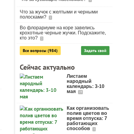
Что за жучок с желтыми и черными
полосками?
1
Во флорариуме на коре завелись
крохотные черные жучки. Подскажите,
кто это?
2
Все вопросы (984)
Задать свой
Сейчас актуально
Листаем
народный
календарь: 3-10
мая
19
Как организовать
полив цветов во
время отпуска: 7
работающих
способов
2