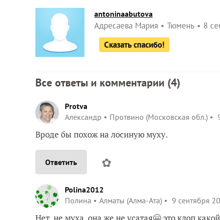
antoninaabutova
Адресаева Мария
Тюмень
8 се
Сказать спасибо!
Все ответы и комментарии (
4
)
Protva
Александр
Протвино (Московская обл.)
9
Вроде бы похож на лосиную муху.
✿
Ответить
Polina2012
Полина
Алматы (Алма-Ата)
9 сентября 20
Нет, не муха, она же не усатая🤗 это клоп какой