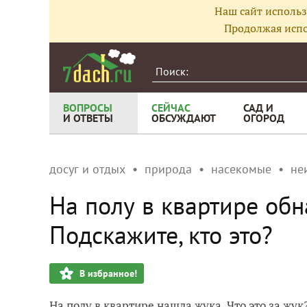
Наш сайт использ
Продолжая испо
ВОПРОСЫ
СЕЙЧАС
САД И
И ОТВЕТЫ
ОБСУЖДАЮТ
ОГОРОД
досуг и отдых
природа
насекомые
не
На полу в квартире обн
Подскажите, кто это?
В избранное!
На полу в квартире нашла жука. Что это за жук