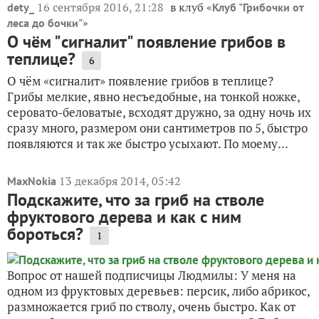
16 сентября 2016, 21:28
в клуб «
dety_
Клуб "Грибочки от
»
леса до бочки"
О чём "сигналит" появление грибов в
теплице?
6
О чём «сигналит» появление грибов в теплице?
Грибы мелкие, явно несъедобные, на тонкой ножке,
серовато-беловатые, всходят дружно, за одну ночь их
сразу много, размером они сантиметров по 5, быстро
появляются и так же быстро усыхают. По моему...
13 декабря 2014, 05:42
MaxNokia
Подскажите, что за гриб на стволе
фруктового дерева и как с ним
бороться?
1
Вопрос от нашей подписчицы Людмилы: У меня на
одном из фруктовых деревьев: персик, либо абрикос,
размножается гриб по стволу, очень быстро. Как от