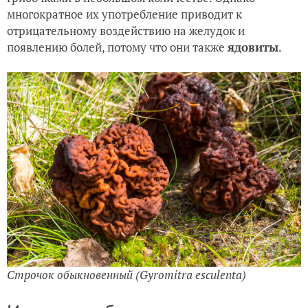
многократное их употребление приводит к
отрицательному воздействию на желудок и
появлению болей, потому что они также
ядовиты
.
Строчок обыкновенный (Gyromitra esculenta)