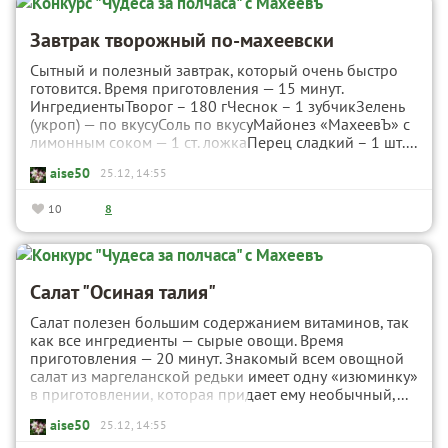
Завтрак творожный по-махеевски
Сытный и полезный завтрак, который очень быстро
готовится. Время приготовления — 15 минут.
ИнгредиентыТворог – 180 гЧеснок – 1 зубчикЗелень
(укроп) — по вкусуСоль по вкусуМайонез «МахеевЪ» с
лимонным соком — 1 ст. ложкаПерец сладкий – 1 шт....
aise50
25.12, 14:55
10
8
Салат "Осиная талия"
Салат полезен большим содержанием витаминов, так
как все ингредиенты — сырые овощи. Время
приготовления — 20 минут. Знакомый всем овощной
салат из маргеланской редьки имеет одну «изюминку»
в приготовлении, которая придает ему необычный,...
aise50
25.12, 14:55