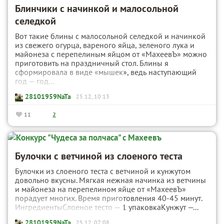
Блинчики c начинкой и малосольной
селедкой
Вот такие блины с малосольной селедкой и начинкой
из свежего огурца, вареного яйца, зеленого лука и
майонеза с перепелиным яйцом от «МахеевЪ» можно
приготовить на праздничный стол. Блины я
сформировала в виде «мышек», ведь наступающий
год — год...
28101959NaTa
25.12, 10:13
11
2
Булочки с ветчиной из слоеного теста
Булочки из слоеного теста с ветчиной и кунжутом
довольно вкусны. Мягкая нежная начинка из ветчины
и майонеза на перепелином яйце от «МахеевЪ»
порадует многих. Время приготовления 40-45 минут.
ИнгредиентыСлоеное тесто — 1 упаковкаКунжут —...
28101959NaTa
25.12, 07:08