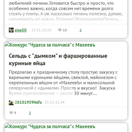
любителей печени. Готовится быстро и просто, что
особенно важно, когда совсем нет времени долго
стоять у плиты. А уж насколько печень полезна, думаю,
напоминать не нужно. Готовим! ИнгредиентыПечень...
aise50
25.12, 22:25
10
2
Сельдь с "дымком" и фаршированные
куриные яйца
Предлагаю к праздничному столу простую закуску с
вареными куриными яйцами, свеклой, майонезом с
перепелиным яйцом от «МахеевЪ» и малосольной
селедочкой с «дымком». Просто и вкусно! Закуска
Время приготовления — около 30 минут....
28101959NaTa
25.12, 21:34
9
2