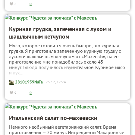
8
0
Куриная грудка, запеченная с луком и
шашлычным кетчупом
Мясо, которое готовится очень быстро, это куриная
грудка. Я приготовила запеченную куриную грудку с
луком и шашлычным кетчупом от «МахеевЪ», на ее
приготовление мне понадобилось около 45
минут. Блюдо получилось изумительное. Куриное мясо
и лук...
28101959NaTa
25.12, 12:24
9
0
Итальянский салат по-махеевски
Немного необычный вегетарианский салат. Время
приготовления — 20 минут. ИнгредиентыМакаронные