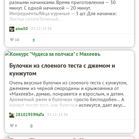
разными начинками. Время приготовления — 30
минут. С одной начинкой — 20 минут.
ИнгредиентыЯйца куриные — 3 шт. Для начинки:
Листья салатаЗеленый...
aise50
25.12, 15:38
10
4
Булочки из слоеного теста с джемом и
кунжутом
Очень вкусные булочки из слоеного теста с кунжутом,
джемами из черной смородины и крыжовника от
«МахеевЪ», думаю, понравятся и взрослым, и детям.
Ароматный джем в булочках просто бесподобен… А
кунжут после того, как булочки испекутся, дает вкус...
28101959NaTa
25.12, 15:36
8
0