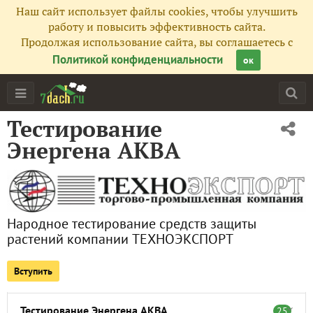
Все публикации
201
Наш сайт использует файлы cookies, чтобы улучшить
работу и повысить эффективность сайта.
Итоги проекта
Продолжая использование сайта, вы соглашаетесь с
Политикой конфиденциальности
ок
Набор в группу тестирования
1
Объявления, новости
2
Тестирование
Статьи
9
Энергена АКВА
Школа тестирования
1
План тестирования, инструкции
3
Народное тестирование средств защиты
растений компании ТЕХНОЭКСПОРТ
Отчеты о получении посылки
16
Вступить
Тестирование клея аэрозоля
16
Тестирование Энергена АКВА
25