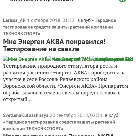
Тестирование стимулятора Корнерост
18
Larissa_AR
1 октября 2018, 01:22
в клуб «
Народное
тестирование средств защиты растений компании
Тестирование препарата Бутон
16
ТЕХНОЭКСПОРТ
»
Мне Энерген АКВА понравился!
Тестирование препарата Искра Двойной Эффект
20
Тестирование на свекле
Тестирование препарата ГРАУНД
12
Тестирование природного стимулятора роста и
развития растений «Энерген АКВА» проводится на
Агрикола для свеклы, моркови, редиса
3
участке в селе Россошь Репьевского района
Воронежской области. «Энерген АКВА» Препаратом
Агрикола для кабачков, патиссонов, огурцов
2
обрабатывались семена свеклы перед посевом в
открытый...
Агрикола для лука, чеснока
19
SvetlanaKulbashnaya
20 сентября 2018, 02:34
в клуб
Агрикола для ягодных
1
«
Народное тестирование средств защиты растений
компании ТЕХНОЭКСПОРТ
»
Агрикола для томатов, баклажанов, перцев
19