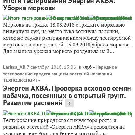
Итоги тестирования Энерген АКВА.
Уборка моркови
Агрикола для цветущих
1
Морковь на грядке 18.08.2018 с грядки с морковью
Вопросы
19
выдернула лук, на место лука воткнула палочки,
которые служат разграничением между тестируемой
Сейчас обсуждают
морковью и контрольной. 15.09.2018 убрала морковь.
Для анализа урожая морковь разделила на 3...
Larissa_AR
7 сентября 2018, 15:06
в клуб «
Народное
тестирование средств защиты растений компании
ТЕХНОЭКСПОРТ
»
Энерген АКВА. Проверка всходов семян
кабачка, посеянных в открытый грунт.
Развитие растений
3
Тестирование природного стимулятора роста и
развития растений «Энерген АКВА» проводится на
участке в селе Россошь Репьевского района