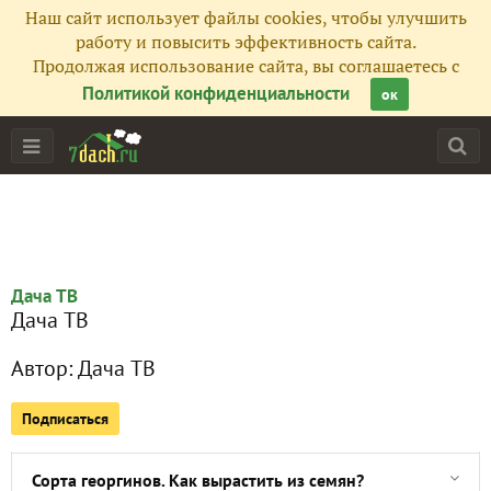
Наш сайт использует файлы cookies, чтобы улучшить
работу и повысить эффективность сайта.
Все публикации
109
Продолжая использование сайта, вы соглашаетесь с
Политикой конфиденциальности
ок
Сейчас обсуждают
Все о сортах лука. Дача ТВ
Как выбрать сорт гладиолуса?
Дача ТВ
Дача ТВ
Как защитить сад от мышей? Идеальная мышеловка свои
Автор:
Дача ТВ
Как ухаживать за комнатными растениями и цветами?
Подписаться
Лучшие сорта перцев. Как выбрать?
Сорта георгинов. Как вырастить из семян?