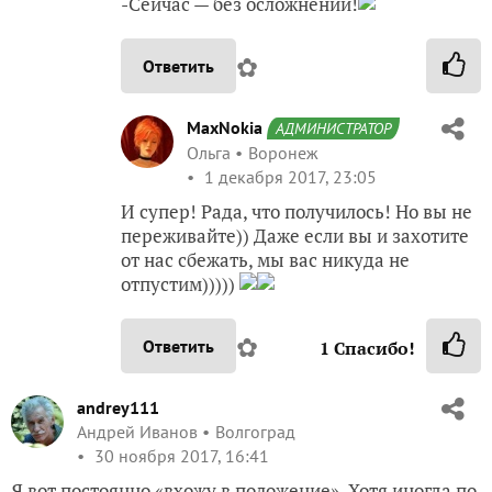
-Сейчас — без осложнений!
✿
Ответить
MaxNokia
АДМИНИСТРАТОР
Ольга
Воронеж
1 декабря 2017, 23:05
И супер! Рада, что получилось! Но вы не
переживайте)) Даже если вы и захотите
от нас сбежать, мы вас никуда не
отпустим)))))
✿
Ответить
1
Спасибо!
andrey111
Андрей Иванов
Волгоград
30 ноября 2017, 16:41
Я вот постоянно «вхожу в положение». Хотя иногда по