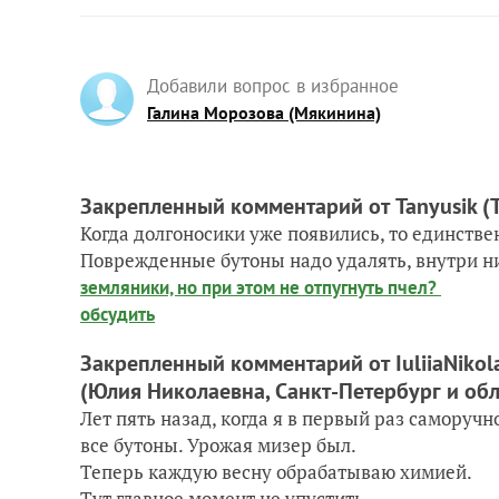
Добавили вопрос в избранное
Галина Морозова (Мякинина)
Закрепленный комментарий от Tanyusik
(
Когда долгоносики уже появились, то единств
Поврежденные бутоны надо удалять, внутри н
земляники, но при этом не отпугнуть пчел?
обсудить
Закрепленный комментарий от IuliiaNikol
(Юлия Николаевна, Санкт-Петербург и обл
Лет пять назад, когда я в первый раз саморучн
все бутоны. Урожая мизер был.
Теперь каждую весну обрабатываю химией.
Тут главное момент не упустить.