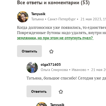
Все ответы и комментарии (
53
)
Tanyusik
Татьяна
Санкт-Петербург
21 мая 2023, 1
Когда долгоносики уже появились, то единств
Поврежденные бутоны надо удалять, внутри н
земляники, но при этом не отпугнуть пчел?
✿
Ответить
olga371603
Ольга Смирнова
Иваново
21 мая 2
Татьяна, большое спасибо! Сегодня уже д
✿
Ответить
Tanyusik