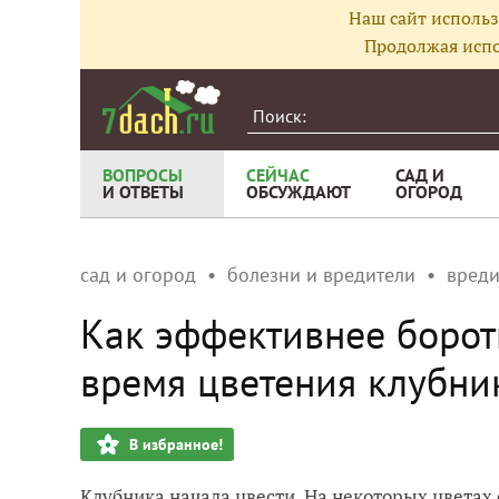
Наш сайт использ
Продолжая испо
ВОПРОСЫ
СЕЙЧАС
САД И
И ОТВЕТЫ
ОБСУЖДАЮТ
ОГОРОД
сад и огород
болезни и вредители
вреди
Как эффективнее борот
время цветения клубни
В избранное!
Клубника начала цвести. На некоторых цветах 