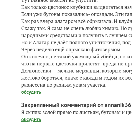
Как только цветонос клубники выдвигаться на
Если уже бутоны показались- опоздали. Эти га
Как раз вчера алатаром всё обрызгала. И клуб
Скажу так. Я сама не очень люблю химию. Но л
народными средствами и получить в лучшем слу
Но и Алатар не даёт полного уничтожения, под 
Через неделю ещё опрыскаю фитовермом.
Он конечно, не такой уж мощный убийца, но ко
что на первые цветочки прилетят- вреда не пр
Долгоносики — мелкие мерзавцы, которые могу
жестоко бороться, иначе с каждым годом их вс
разнесена по разным углам участка.
обсудить
Закрепленный комментарий от annanik3
Я сыплю золой прямо по листьям, бутонам и цв
обсудить