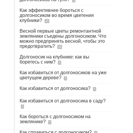
2
Как эффективнее бороться с
долгоносиком во время цветения
клубники?
53
Весной первые цветы ремонтантной
земляники съедены долгоносиком. Что
можно предпринять весной, чтобы это
предотвратить?
28
Долгоносик на клубнике: как вы
боретесь с ним?
5
Как избавиться от долгоносиков на уже
цветущем дереве?
2
Как избавиться от долгоносика?
3
Как избавиться от долгоносика в саду?
2
Как бороться с долгоносиком на
землянике?
2
Как справиться с долгоносиком?
4