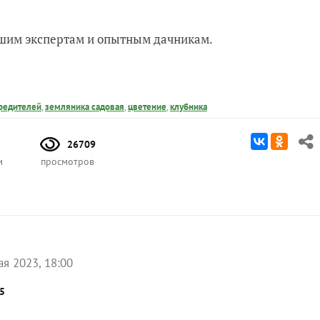
нашим экспертам и опытным дачникам.
вредителей
,
земляника садовая
,
цветение
,
клубника
26709
м
просмотров
ая 2023, 18:00
5