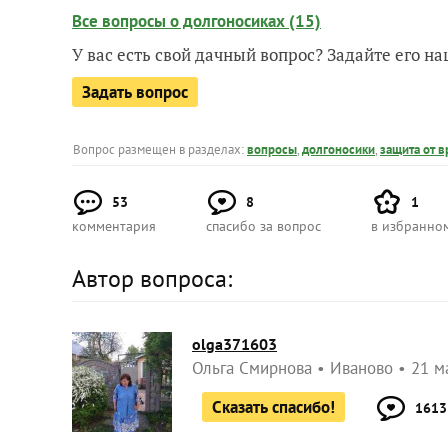
Все вопросы о долгоносиках (15)
У вас есть свой дачный вопрос? Задайте его 
Задать вопрос
Вопрос размещен в разделах:
вопросы
,
долгоносики
,
защита от 
53
8
1
комментария
спасибо за вопрос
в избранно
Автор вопроса:
olga371603
Ольга Смирнова
Иваново
21 м
Сказать спасибо!
1613