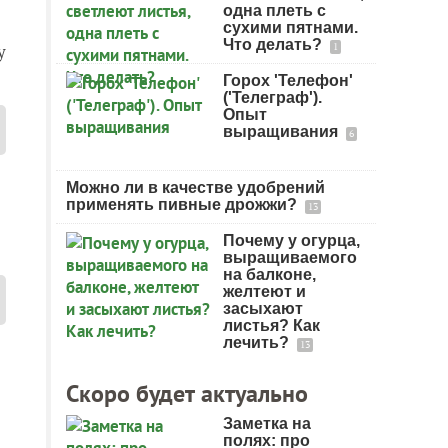
одна плеть с
сухими пятнами.
Что делать?
у
1
Горох 'Телефон'
('Телеграф').
Опыт
выращивания
6
Можно ли в качестве удобрений
применять пивные дрожжи?
13
Почему у огурца,
выращиваемого
на балконе,
желтеют и
засыхают
листья? Как
лечить?
13
Скоро будет актуально
Заметка на
полях: про