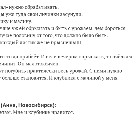
чал- нужно обрабатывать.
ды уже туда свои личинки засунули.
нику и малину.
учше уж ей обрызгать и быть с урожаем, чем бороться
чае половину от того, что должно было быть.
каждый листик же не брызнешь🤷‍♀️
го-то да прибьёт. И если вечером опрыскать, то пчёлкам
ичинит. Он малотоксичен.
т погубить практически весь урожай. С ними нужно
ё больше становится. И клубника с малиной у меня
6
(Анна, Новосибирск)
:
етам. Мне и клубнике нравится.