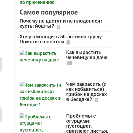
Самое популярное
Почему не цветут и не плодоносят
кусты йошты?
5
.
Хочу омолодить 50-летнюю грушу.
Помогите советом
1
Как вырастить
чечевицу на даче
10
Чем закрасить (и
как избавиться)
грибок на досках
в беседке?
4
Проблемы с
огурцами:
пустоцвет,
светлеют листья,