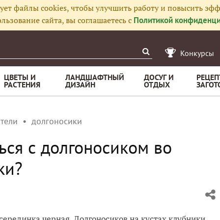
ует файлы cookies, чтобы улучшить работу и повысить эфф
льзование сайта, вы соглашаетесь с
Политикой конфиденци
Конкурсы
ЦВЕТЫ И
ЛАНДШАФТНЫЙ
ДОСУГ И
РЕЦЕП
РАСТЕНИЯ
ДИЗАЙН
ОТДЫХ
ЗАГОТ
тели
долгоносики
ься с долгоносиком во
ки?
серединка черная. Долгоносиков на кустах клубники