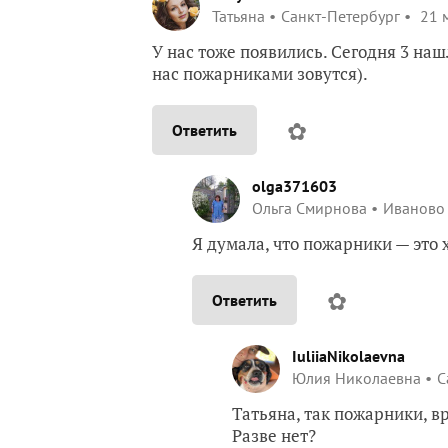
Татьяна
Санкт-Петербург
21 м
У нас тоже появились. Сегодня 3 наш
нас пожарниками зовутся).
✿
Ответить
olga371603
Ольга Смирнова
Иваново
Я думала, что пожарники — это
✿
Ответить
IuliiaNikolaevna
Юлия Николаевна
С
Татьяна, так пожарники, в
Разве нет?