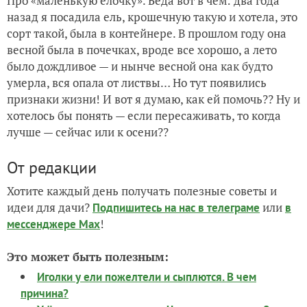
Про «маленькую елочку». Беда вот в чем: два года
назад я посадила ель, крошечную такую и хотела, это
сорт такой, была в контейнере. В прошлом году она
весной была в почечках, вроде все хорошо, а лето
было дождливое — и нынче весной она как будто
умерла, вся опала от листвы… Но тут появились
признаки жизни! И вот я думаю, как ей помочь?? Ну и
хотелось бы понять — если пересаживать, то когда
лучше — сейчас или к осени??
От редакции
Хотите каждый день получать полезные советы и
идеи для дачи?
или
Подпишитесь на нас
в телеграме
в
!
мессенджере Max
Это может быть полезным:
Иголки у ели пожелтели и сыплются. В чем
причина?