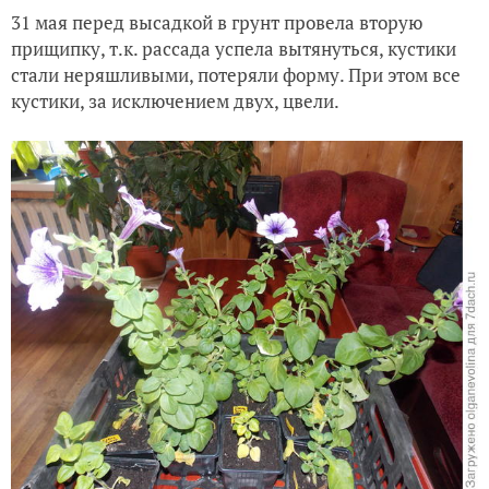
31 мая перед высадкой в грунт провела вторую
прищипку, т.к. рассада успела вытянуться, кустики
стали неряшливыми, потеряли форму. При этом все
кустики, за исключением двух, цвели.