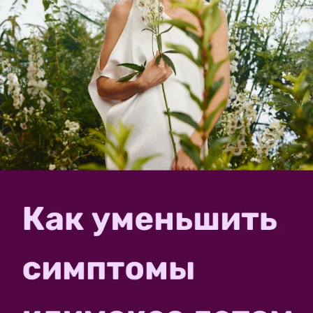
racoon
15 июня 2020, 18:33
Как из металлолома сделать классные
садовые инструменты
3
Вы никогда не задумывались, что в металлолом
сейчас сдают много полезных вещей, которые могут
послужить хорошим материалом для создания новых
изделий? Самодельные ручные грабли Вот
конкретный пример. У моего друга, который живет в
Выхине...
lukor
30 апреля 2013, 03:16
в личный журнал
Живая изгородь в моем саду
10
Сколько людей — столько и мнений, вкусов,
пристрастий, характеров. Они определяют стиль
нашей жизни, формирование окружающей нас