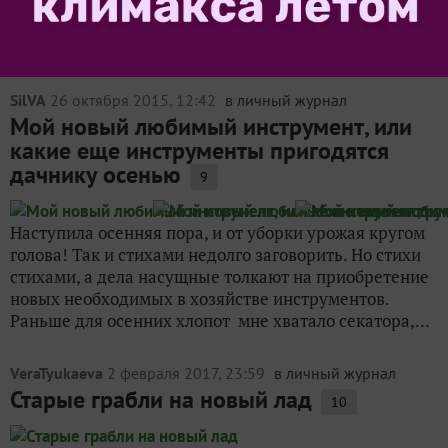
среды, характер дома и сада. У одних душа требует
простора, контакта с соседями, другим хочется
укрыться от...
SilVA
26 октября 2015, 12:42
в личный журнал
Мой новый любимый инструмент, или
какие еще инструменты пригодятся
дачнику осенью
9
Наступила осенняя пора, и от уборки урожая кругом
голова! Так и стихами недолго заговорить. Но стихи
стихами, а дела насущные толкают на приобретение
новых необходимых в хозяйстве инструментов.
Раньше для осенних хлопот мне хватало секатора,...
VeraTyukaeva
2 февраля 2017, 23:59
в личный журнал
Старые грабли на новый лад
10