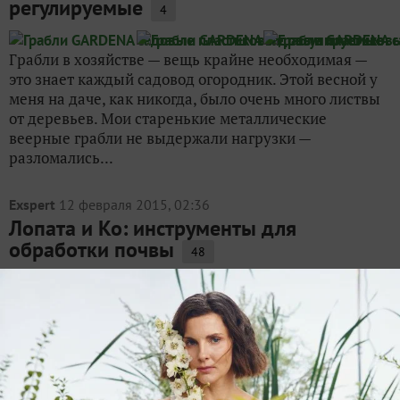
регулируемые
4
Грабли в хозяйстве — вещь крайне необходимая —
это знает каждый садовод огородник. Этой весной у
меня на даче, как никогда, было очень много листвы
от деревьев. Мои старенькие металлические
веерные грабли не выдержали нагрузки —
разломались...
Exspert
12 февраля 2015, 02:36
Лопата и Ко: инструменты для
обработки почвы
48
У каждого настоящего хозяина должен быть полный
арсенал садово-огородного инвентаря для ведения
дачного хозяйства. У каждого настоящего хозяина
должен быть полный арсенал садово-огородного
инвентаря Вилы и лопаты, плоскорезы и тяпки,...