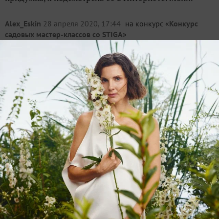
Alex_Eskin
28 апреля 2020, 17:44
на конкурс «
Конкурс
садовых мастер-классов со STIGA
»
Реанимация кашпо с кокосовой
вкладкой
6
Думаю, многие в своё время приобрели кашпо с
кокосовой вкладкой, примерно вот такие. Кашпо
после реставрации Со временем кокосовая вкладка
приходит в полную негодность, разлохмачивается,
приобретает очень неэстетичный вид. Старая...
A_tamara_v
27 декабря 2022, 13:04
в клуб «
Клуб "Дача в
радость. Загородная жизнь для тех, кому за..."
»
Кашпо из искусственного ротанга для
сада и дома
6