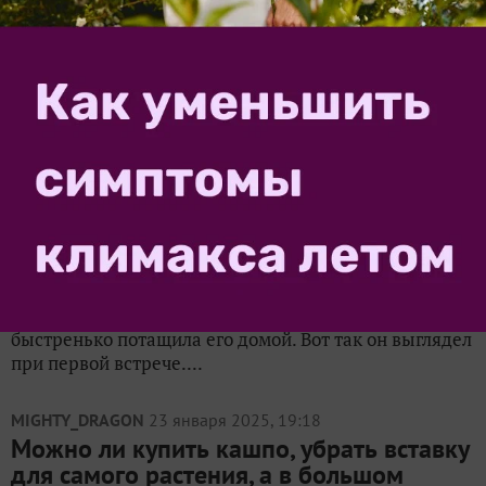
А вот такие кашпо, точнее с таким оплетенным дном,
без отверстий можно поставить дома. Пример кашпо
для дома, точнее — вариант дна без отверстий
Вариант цвета и плетения Кашпо «пузатик», 12 л, в
цвете Виноградная лоза. В наличии....
ShalenaElena
28 августа 2023, 15:44
на конкурс «
Конкурс
садовых мастер-классов - 2023
»
Кашпо из ящика
У садоводов, как правило, две проблемы. Ничего не
растет и некуда сажать. Новая пеларгония в домике
Поэтому, когда я увидела никому не нужный ящик,
быстренько потащила его домой. Вот так он выглядел
при первой встрече....
MIGHTY_DRAGON
23 января 2025, 19:18
Можно ли купить кашпо, убрать вставку
для самого растения, а в большом