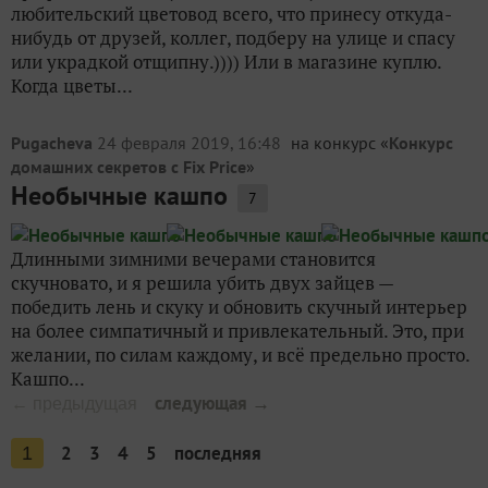
любительский цветовод всего, что принесу откуда-
нибудь от друзей, коллег, подберу на улице и спасу
или украдкой отщипну.)))) Или в магазине куплю.
Когда цветы...
Pugacheva
24 февраля 2019, 16:48
на конкурс «
Конкурс
домашних секретов с Fix Price
»
Необычные кашпо
7
Длинными зимними вечерами становится
скучновато, и я решила убить двух зайцев —
победить лень и скуку и обновить скучный интерьер
на более симпатичный и привлекательный. Это, при
желании, по силам каждому, и всё предельно просто.
Кашпо...
следующая →
← предыдущая
2
3
4
5
последняя
1