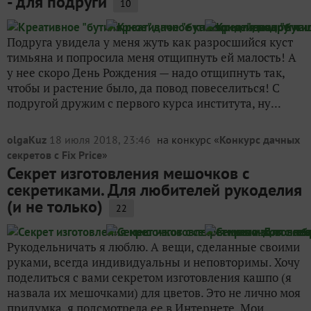
- для подруги
10
Подруга увидела у меня жуть как разросшийся куст
тимьяна и попросила меня отщипнуть ей малость! А
у нее скоро День Рождения — надо отщипнуть так,
чтобы и растение было, да повод повеселиться! С
подругой дружим с первого курса института, ну...
olgaKuz
18 июля 2018, 23:46
на конкурс «
Конкурс дачных
секретов с Fix Price
»
Секрет изготовления мешочков с
секретиками. Для любителей рукоделия
(и не только)
22
Рукодельничать я люблю. А вещи, сделанные своими
руками, всегда индивидуальны и неповторимы. Хочу
поделиться с вами секретом изготовления кашпо (я
назвала их мешочками) для цветов. Это не лично моя
придумка, я подсмотрела ее в Интернете. Мои...