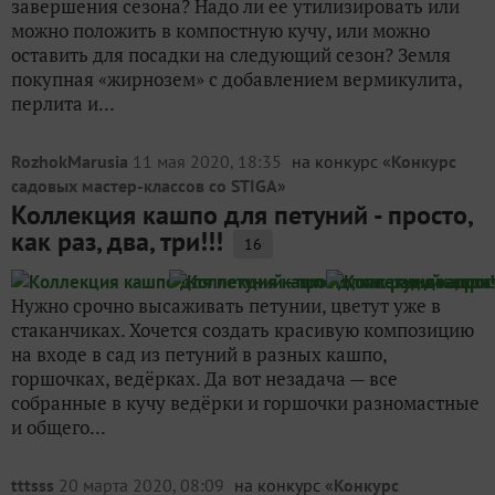
завершения сезона? Надо ли ее утилизировать или
можно положить в компостную кучу, или можно
оставить для посадки на следующий сезон? Земля
покупная «жирнозем» с добавлением вермикулита,
перлита и...
RozhokMarusia
11 мая 2020, 18:35
на конкурс «
Конкурс
садовых мастер-классов со STIGA
»
Коллекция кашпо для петуний - просто,
как раз, два, три!!!
16
Нужно срочно высаживать петунии, цветут уже в
стаканчиках. Хочется создать красивую композицию
на входе в сад из петуний в разных кашпо,
горшочках, ведёрках. Да вот незадача — все
собранные в кучу ведёрки и горшочки разномастные
и общего...
tttsss
20 марта 2020, 08:09
на конкурс «
Конкурс