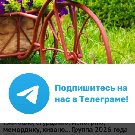
Tangeya
7 января 2025, 20:27
в клуб «
Вместе выращивать
цветы и урожай легче и интереснее
»
Выращиваем "экзоты": кивано,
мелотрию, момордику, тзимбало,
кассабанану, огурдыни... Группа 2025
года
200
Такая группа у нас организована впервые. В работу
взяты семена достаточно редко выращиваемых
овощей — кивано, мелотрии, момордики, тзимбало,
огурдыни, люффы, питахайи и других не совсем
обычных диковинок. Если вы решили в новом году...
Tangeya
28 апреля 2026, 17:38
в клуб «
Вместе выращивать
цветы и урожай легче и интереснее
»
Выращиваем овощные экзоты:
тзимбало, огурдыню, мелотрию,
момордику, кивано... Группа 2026 года