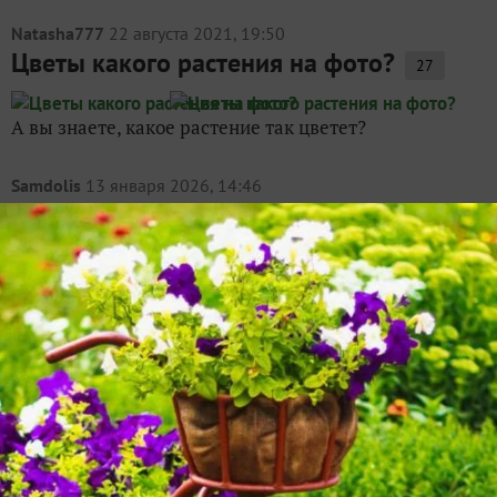
Natasha777
22 августа 2021, 19:50
Цветы какого растения на фото?
27
А вы знаете, какое растение так цветет?
Samdolis
13 января 2026, 14:46
От рогатого огурца до морской спаржи:
16 диковинок с дачных грядок — и как
их вырастить
60
Нынешним огородникам несказанно повезло: у них
есть возможность вырастить такие овощи, о которых
на заре моего огородничества никто слыхом не
слыхивал. И дело не только в азарте
экспериментатора: зачастую экзотические (пока!)
культуры намного...