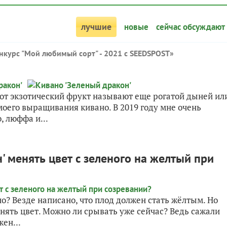
лучшие
новые
сейчас обсуждают
нкурс "Мой любимый сорт" - 2021 с SEEDSPOST
»
от экзотический фрукт называют еще рогатой дыней ил
оего выращивания кивано. В 2019 году мне очень
, люффа и...
' менять цвет с зеленого на желтый при
о? Везде написано, что плод должен стать жёлтым. Но
енять цвет. Можно ли срывать уже сейчас? Ведь сажали
жен...