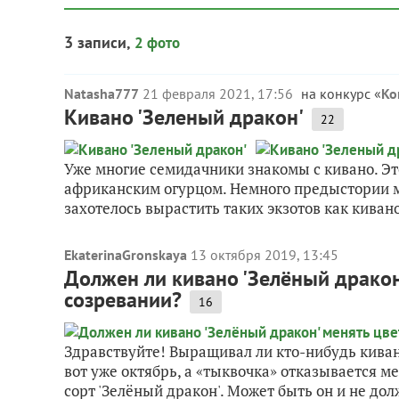
3 записи,
2 фото
Natasha777
21 февраля 2021, 17:56
на конкурс «
Ко
Кивано 'Зеленый дракон'
22
Уже многие семидачники знакомы с кивано. Эт
африканским огурцом. Немного предыстории м
захотелось вырастить таких экзотов как кивано
EkaterinaGronskaya
13 октября 2019, 13:45
Должен ли кивано 'Зелёный дракон
созревании?
16
Здравствуйте! Выращивал ли кто-нибудь киван
вот уже октябрь, а «тыквочка» отказывается м
сорт 'Зелёный дракон'. Может быть он и не дол