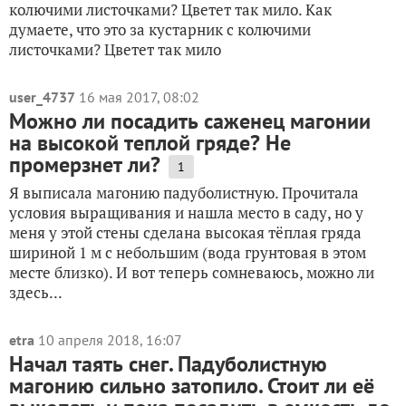
колючими листочками? Цветет так мило. Как
думаете, что это за кустарник с колючими
листочками? Цветет так мило
user_4737
16 мая 2017, 08:02
Можно ли посадить саженец магонии
на высокой теплой гряде? Не
промерзнет ли?
1
Я выписала магонию падуболистную. Прочитала
условия выращивания и нашла место в саду, но у
меня у этой стены сделана высокая тёплая гряда
шириной 1 м с небольшим (вода грунтовая в этом
месте близко). И вот теперь сомневаюсь, можно ли
здесь...
etra
10 апреля 2018, 16:07
Начал таять снег. Падуболистную
магонию сильно затопило. Стоит ли её