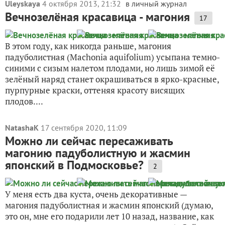
Uleyskaya
4 октября 2013, 21:32
в личный журнал
Вечнозелёная красавица - магония
17
В этом году, как никогда раньше, магония
падуболистная (Machonia aquifolium) усыпана темно-
синими с сизым налетом плодами, но лишь зимой её
зелёный наряд станет окрашиваться в ярко-красные,
пурпурные краски, оттеняя красоту висящих
плодов....
NatashaK
17 сентября 2020, 11:09
Можно ли сейчас пересаживать
магонию падуболистную и жасмин
японский в Подмосковье?
2
У меня есть два куста, очень декоративные —
магония падуболистная и жасмин японский (думаю,
это он, мне его подарили лет 10 назад, название, как