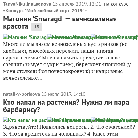
TanyaNikulinaLeonova
15 апреля 2019, 12:31
на конкурс
«
Конкурс "Мой любимый сорт-2019"
»
Магония 'Smaragd' — вечнозеленая
красота
18
Много ли мы знаем вечнозеленых кустарников (не
хвойных), способных пережить наши, иногда
суровые зимы? Мне на память приходят только
самшит (зимует c укрытием), бересклет японский (у
меня стелющийся почвопокровник) и капризные
вечнозеленые...
natali-v-borisova
25 июля 2017, 14:10
Кто напал на растения? Нужна ли пара
барбарису?
Здравствуйте! Появились вопросы. 2. Что с магонией?
3. Что за вредитель на яблоньках? 4. Как с этим