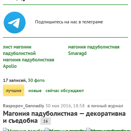
Подпишитесь на нас в телеграме
лист магонии
магония падуболистная
падуболистной
Smaragd
магония падуболистная
Apollo
17 записей,
30 фото
лучшие
новые
сейчас обсуждают
Raspopov_Gennadiy
30 мая 2016, 18:58
в личный журнал
Магония падуболистная — декоративна
и съедобна
16