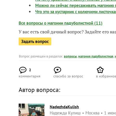
Можно ли сейчас пересаживать магонию 
Что это за кустарник с колючими листочк
Все вопросы о магонии падуболистной (11)
У вас есть свой дачный вопрос? Задайте его 
Задать вопрос
Вопрос размещен в разделах:
вопросы
,
магония падуболистная
,
2
комментария
спасибо за вопрос
в избранно
Автор вопроса:
NadezhdaKulish
Надежда Кулиш
Москва
1 июн