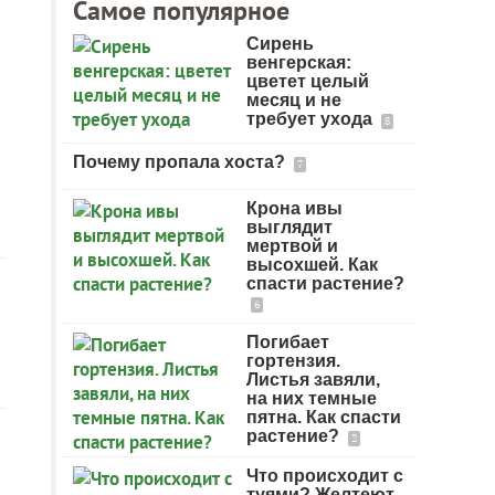
Самое популярное
Сирень
венгерская:
цветет целый
месяц и не
требует ухода
8
Почему пропала хоста?
7
Крона ивы
выглядит
мертвой и
высохшей. Как
спасти растение?
6
Погибает
гортензия.
Листья завяли,
на них темные
пятна. Как спасти
растение?
2
Что происходит с
туями? Желтеют