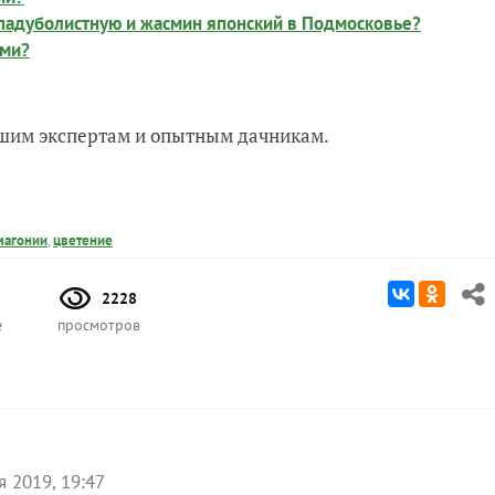
падуболистную и жасмин японский в Подмосковье?
ами?
нашим экспертам и опытным дачникам.
магонии
,
цветение
2228
е
просмотров
я 2019, 19:47