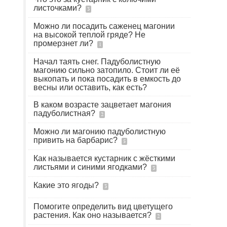
листочками?
3
Можно ли посадить саженец магонии
на высокой теплой гряде? Не
промерзнет ли?
1
Начал таять снег. Падуболистную
магонию сильно затопило. Стоит ли её
выкопать и пока посадить в емкость до
весны или оставить, как есть?
В каком возрасте зацветает магония
падуболистная?
2
Можно ли магонию падуболистную
привить на барбарис?
5
Как называется кустарник с жёсткими
листьями и синими ягодками?
3
Какие это ягоды?
3
Помогите определить вид цветущего
растения. Как оно называется?
2