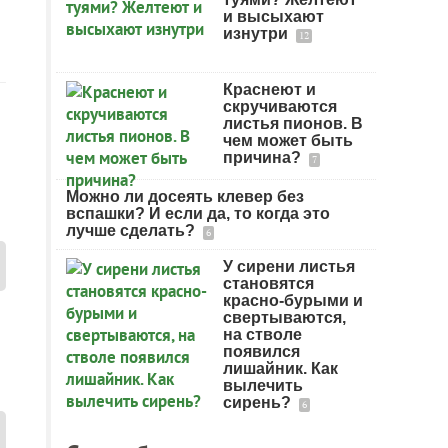
и высыхают
изнутри
12
Краснеют и
скручиваются
листья пионов. В
чем может быть
причина?
7
Можно ли досеять клевер без
вспашки? И если да, то когда это
лучше сделать?
6
У сирени листья
становятся
красно-бурыми и
свертываются,
на стволе
появился
лишайник. Как
вылечить
сирень?
6