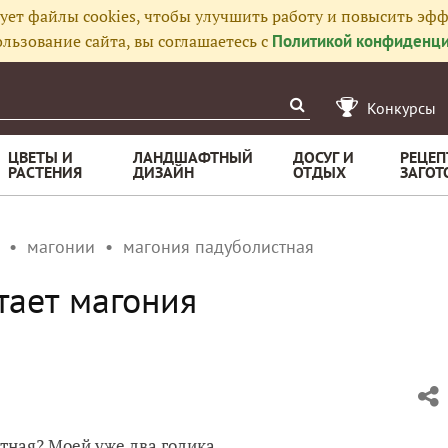
ует файлы cookies, чтобы улучшить работу и повысить эфф
льзование сайта, вы соглашаетесь с
Политикой конфиденци
Конкурсы
ЦВЕТЫ И
ЛАНДШАФТНЫЙ
ДОСУГ И
РЕЦЕП
РАСТЕНИЯ
ДИЗАЙН
ОТДЫХ
ЗАГОТ
магонии
магония падуболистная
тает магония
тная? Моей уже два годика.