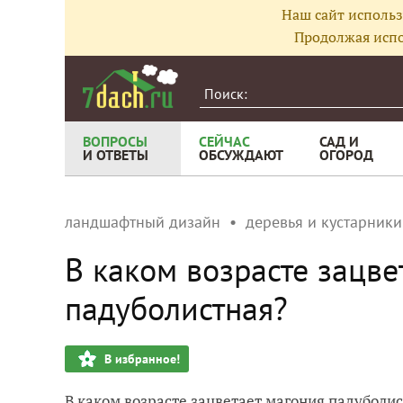
Наш сайт использ
Продолжая испо
ВОПРОСЫ
СЕЙЧАС
САД И
И ОТВЕТЫ
ОБСУЖДАЮТ
ОГОРОД
ландшафтный дизайн
деревья и кустарники
В каком возрасте зацве
падуболистная?
В избранное!
В каком возрасте зацветает магония падуболис