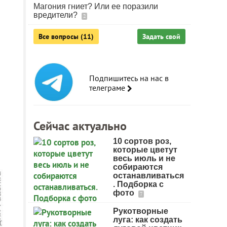
Магония гниет? Или ее поразили
вредители?
2
Все вопросы (11)
Задать свой
Подпишитесь на нас в
телеграме
Сейчас актуально
10 сортов роз,
которые цветут
весь июль и не
собираются
останавливаться
. Подборка с
фото
7
Рукотворные
луга: как создать