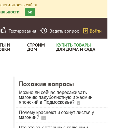
ективность сайта.
альности
ок
Тестирования
Задать вопрос
Войти
ТЫ И
СТРОИМ
КУПИТЬ ТОВАРЫ
ОВКИ
ДОМ
ДЛЯ ДОМА И САДА
Похожие вопросы
Можно ли сейчас пересаживать
магонию падуболистную и жасмин
японский в Подмосковье?
2
Почему краснеют и сохнут листья у
магонии?
10
Что это за кустарник с колючими