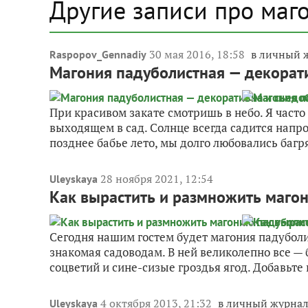
Другие записи про маг
30 мая 2016, 18:58
в личный 
Raspopov_Gennadiy
Магония падуболистная — декорат
При красивом закате смотришь в небо. Я часто
выходящем в сад. Солнце всегда садится напр
позднее бабье лето, мы долго любовались багр
28 ноября 2021, 12:54
Uleyskaya
Как вырастить и размножить маго
Сегодня нашим гостем будет магония падуболи
знакомая садоводам. В ней великолепно все —
соцветий и сине-сизые гроздья ягод. Добавьте к
4 октября 2013, 21:32
в личный журна
Uleyskaya