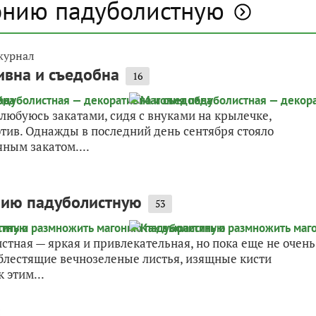
онию падуболистную
журнал
ивна и съедобна
16
 любуюсь закатами, сидя с внуками на крылечке,
отив. Однажды в последний день сентября стояло
яным закатом....
нию падуболистную
53
стная — яркая и привлекательная, но пока еще не очень
 блестящие вечнозеленые листья, изящные кисти
 этим...
л